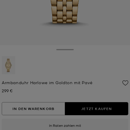
Toggle Drawer
ausgewählt
Armbanduhr Harlowe im Goldton mit Pavé
299 €
Jetzt
IN DEN WARENKORB
JETZT KAUFEN
In Raten zahlen mit