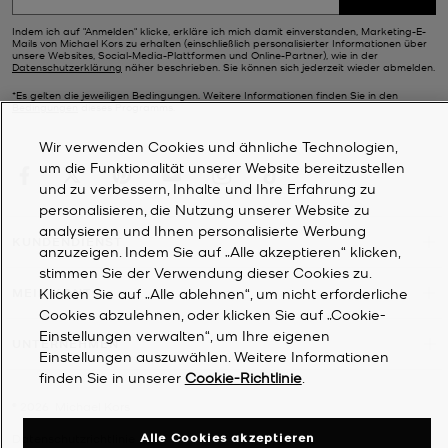
Indem ich auf "Anmelden" klicke, erkläre ich mich damit einverstanden, Marketing-E-
Mails von Michael Kors zu erhalten (einschließlich personalisierter Informationen über
unsere Websites, Social-Media-Plattformen und Online-Partner), wie in der
Datenschutzerklärung
näher beschrieben. Sie können sich jederzeit wieder abmelden.
*Es gelten die jeweiligen Bedingungen. Weitere Informationen finden Sie in den
Bedingungen
dieses Programms.
Wir verwenden Cookies und ähnliche Technologien,
um die Funktionalität unserer Website bereitzustellen
und zu verbessern, Inhalte und Ihre Erfahrung zu
personalisieren, die Nutzung unserer Website zu
analysieren und Ihnen personalisierte Werbung
KUNDENDIENST
anzuzeigen. Indem Sie auf „Alle akzeptieren“ klicken,
stimmen Sie der Verwendung dieser Cookies zu.
Klicken Sie auf „Alle ablehnen“, um nicht erforderliche
MEIN KONTO
Cookies abzulehnen, oder klicken Sie auf „Cookie-
Einstellungen verwalten“, um Ihre eigenen
UNTERNEHMEN
Einstellungen auszuwählen. Weitere Informationen
finden Sie in unserer
Cookie-Richtlinie
.
©
2026
Michael Kors
Alle Cookies akzeptieren
Datenschutzrichtlinie