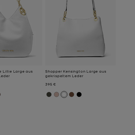
 Lillie Large aus
Shopper Kensington Large aus
Leder
gekrispeltem Leder
Jetzt
395 €