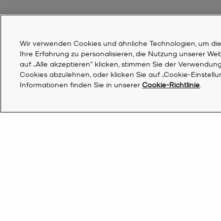
Wir verwenden Cookies und ähnliche Technologien, um die F
Ihre Erfahrung zu personalisieren, die Nutzung unserer We
auf „Alle akzeptieren“ klicken, stimmen Sie der Verwendung 
Cookies abzulehnen, oder klicken Sie auf „Cookie-Einstell
Informationen finden Sie in unserer
Cookie-Richtlinie
.
Österreich | DE €
Eine Filiale suchen
Melden Sie sich für die Updates von Michael Ko
Sie erhalten 10 % Rabatt auf die erste Bestellun