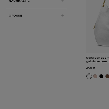
NACHHALTIG
GRÖSSE
Schultertasche
gekrispeltem 
Jetzt
450 €