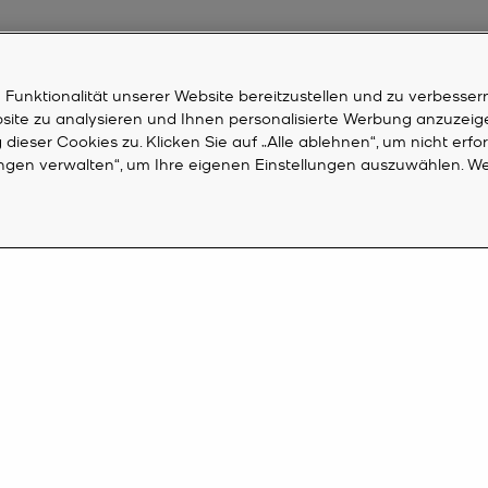
unktionalität unserer Website bereitzustellen und zu verbessern
bsite zu analysieren und Ihnen personalisierte Werbung anzuzeig
dieser Cookies zu. Klicken Sie auf „Alle ablehnen“, um nicht erfo
ungen verwalten“, um Ihre eigenen Einstellungen auszuwählen. We
KUNDENDIENST
M
Häufig gestellte Fragen
Ko
rs an und
Bestellstatus
Ko
g.*