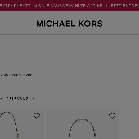
 EXTRARABATT IM SALE | AUSGEWÄHLTE ARTIKEL |
JETZT ENTDE
Derzeit gefiltert nach Farbe: Weiss entfernen
Alles zurücksetzen
RELEVANZ
ch