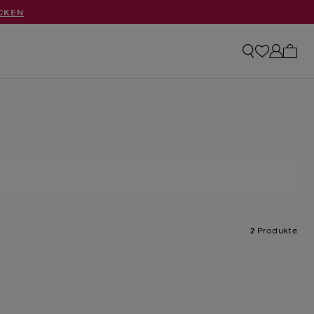
CKEN
0 Art
2
Produkte