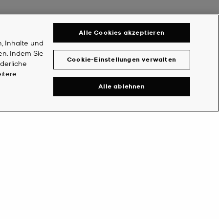
Alle Cookies akzeptieren
, Inhalte und
en. Indem Sie
Cookie-Einstellungen verwalten
rderliche
itere
Alle ablehnen
EIN KONTO
UNTERNEHMEN
nto erstellen
Michael's World
nto
Über Michael Kors