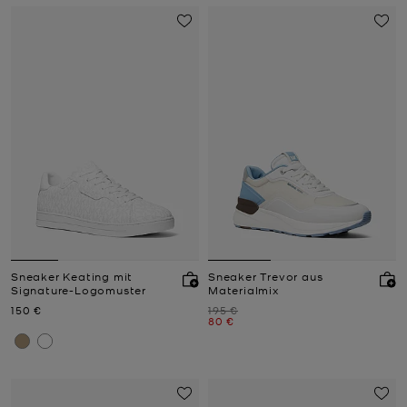
Sneaker Keating mit
Sneaker Trevor aus
Signature-Logomuster
Materialmix
Jetzt
Zuvor
150 €
195 €
Jetzt
80 €