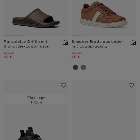
Pantolette Griffin mit
Sneaker Brady aus Leder
Signature-Logomuster
mit Logoprägung
Zuvor
Zuvor
125 €
195 €
Jetzt
Jetzt
59 €
80 €
BELIEBT.
18 Käufe