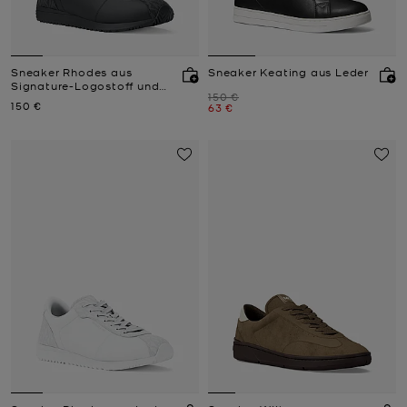
Sneaker Rhodes aus
Sneaker Keating aus Leder
Signature-Logostoff und
Zuvor
150 €
Leder
Jetzt
150 €
Jetzt
63 €