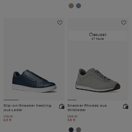
BELIEBT.
67 Käufe
Slip-on-Sneaker Keating
Sneaker Rhodes aus
aus Leder
Wildleder
Zuvor
Zuvor
175 €
150 €
Jetzt
Jetzt
63 €
58 €