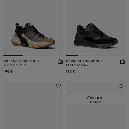
Sneaker Chase aus
Sneaker Trevor aus
Materialmix
Materialmix
Jetzt
Jetzt
195 €
195 €
BELIEBT.
11 Käufe