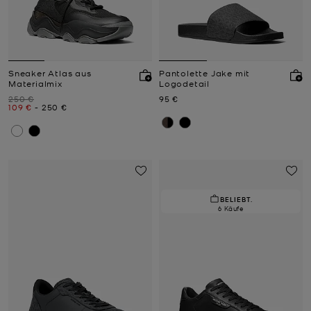
Sneaker Atlas aus
Pantolette Jake mit
Materialmix
Logodetail
Zuvor
Jetzt
250 €
95 €
Jetzt
bis
Jetzt
109 €
-
250 €
BELIEBT.
6 Käufe