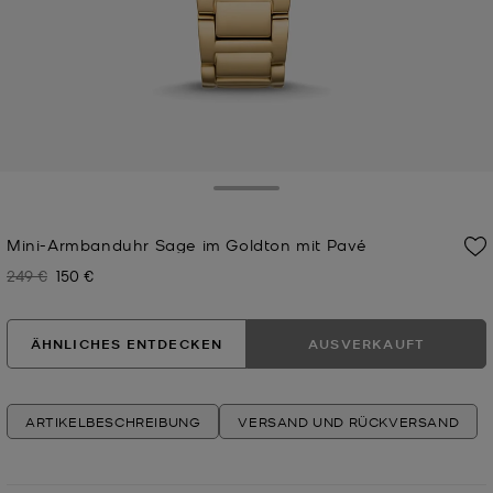
Toggle Drawer
Mini-Armbanduhr Sage im Goldton mit Pavé
249 €
150 €
Zuvor
Jetzt
ÄHNLICHES ENTDECKEN
AUSVERKAUFT
ARTIKELBESCHREIBUNG
VERSAND UND RÜCKVERSAND