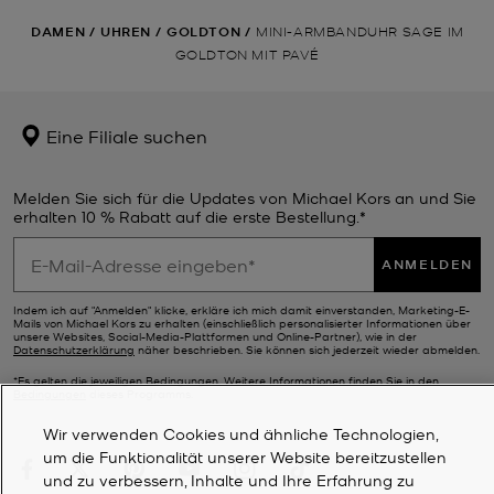
DAMEN
/
UHREN
/
GOLDTON
/
MINI-ARMBANDUHR SAGE IM
GOLDTON MIT PAVÉ
Eine Filiale suchen
Melden Sie sich für die Updates von Michael Kors an und Sie
erhalten 10 % Rabatt auf die erste Bestellung.*
ANMELDEN
Indem ich auf "Anmelden" klicke, erkläre ich mich damit einverstanden, Marketing-E-
Mails von Michael Kors zu erhalten (einschließlich personalisierter Informationen über
unsere Websites, Social-Media-Plattformen und Online-Partner), wie in der
Datenschutzerklärung
näher beschrieben. Sie können sich jederzeit wieder abmelden.
*Es gelten die jeweiligen Bedingungen. Weitere Informationen finden Sie in den
Bedingungen
dieses Programms.
Wir verwenden Cookies und ähnliche Technologien,
um die Funktionalität unserer Website bereitzustellen
und zu verbessern, Inhalte und Ihre Erfahrung zu