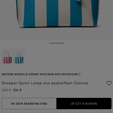
Toggle Drawer
ausgewählt
WEITERE MODELLE DIESER TASCHENLINIE ENTDECKEN
Shopper Quinn Large aus gestreiftem Canvas
250 €
106 €
Zuvor
Jetzt
IN DEN WARENKORB
JETZT KAUFEN