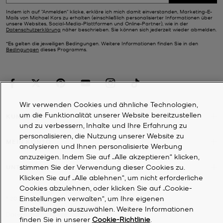
Indem ich auf "Anmelden" klicke, erkläre ich mich damit einverstanden, Marketing-E-
Mails von Michael Kors zu erhalten (einschließlich personalisierter Informationen über
unsere Websites, Social-Media-Plattformen und Online-Partner), wie in der
Datenschutzerklärung
näher beschrieben. Sie können sich jederzeit wieder abmelden.
*Es gelten die jeweiligen Bedingungen. Weitere Informationen finden Sie in den
Bedingungen
dieses Programms.
Wir verwenden Cookies und ähnliche Technologien,
um die Funktionalität unserer Website bereitzustellen
KUNDENDIENST
und zu verbessern, Inhalte und Ihre Erfahrung zu
personalisieren, die Nutzung unserer Website zu
MEIN KONTO
analysieren und Ihnen personalisierte Werbung
anzuzeigen. Indem Sie auf „Alle akzeptieren“ klicken,
stimmen Sie der Verwendung dieser Cookies zu.
UNTERNEHMEN
Klicken Sie auf „Alle ablehnen“, um nicht erforderliche
Cookies abzulehnen, oder klicken Sie auf „Cookie-
Einstellungen verwalten“, um Ihre eigenen
©
2026
Michael Kors
Einstellungen auszuwählen. Weitere Informationen
Datenschutzrichtlinie
finden Sie in unserer
Cookie-Richtlinie
.