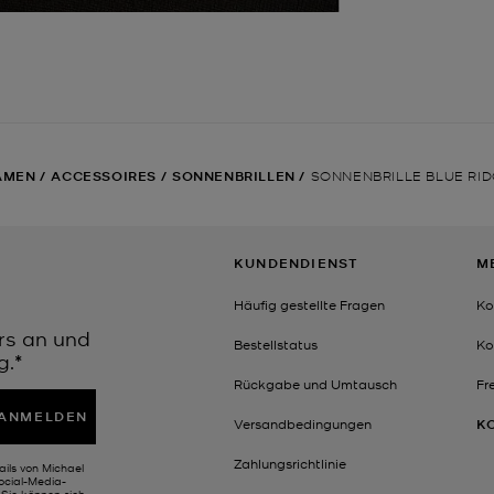
AMEN
/
ACCESSOIRES
/
SONNENBRILLEN
/
SONNENBRILLE BLUE RI
KUNDENDIENST
M
Häufig gestellte Fragen
Ko
rs an und
Bestellstatus
Ko
g.*
Rückgabe und Umtausch
Fr
ANMELDEN
Versandbedingungen
K
Zahlungsrichtlinie
ails von Michael
Social-Media-
Sie können sich