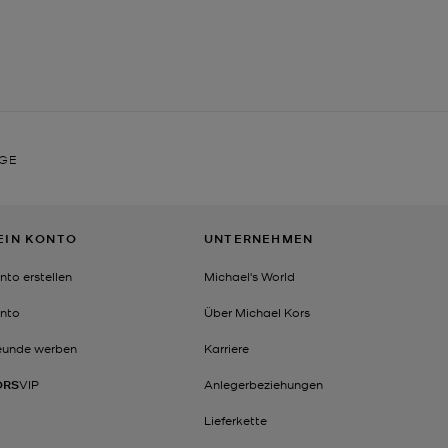
DGE
EIN KONTO
UNTERNEHMEN
nto erstellen
Michael's World
nto
Über Michael Kors
eunde werben
Karriere
ORS
VIP
Anlegerbeziehungen
Lieferkette