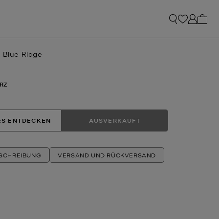
0 Art
e Blue Ridge
RZ
ES ENTDECKEN
AUSVERKAUFT
ESCHREIBUNG
VERSAND UND RÜCKVERSAND