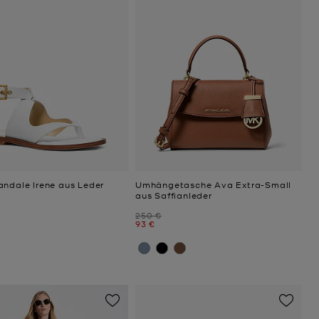
andale Irene aus Leder
Umhängetasche Ava Extra-Small
aus Saffianleder
Zuvor
250 €
Jetzt
93 €