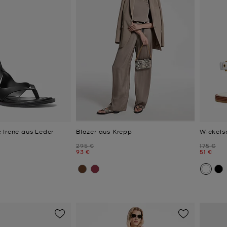
 Irene aus Leder
Blazer aus Krepp
Wickels
Zuvor
Zuvor
295 €
175 €
Jetzt
Jetzt
93 €
51 €