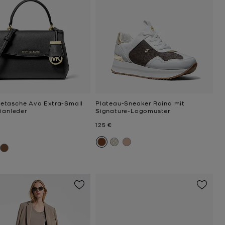
tasche Ava Extra-Small
Plateau-Sneaker Raina mit
ianleder
Signature-Logomuster
Jetzt
125 €