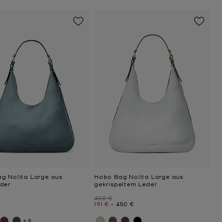
g Nolita Large aus
Hobo Bag Nolita Large aus
der
gekrispeltem Leder
Zuvor
450 €
Jetzt
bis
Jetzt
191 €
-
450 €
+9