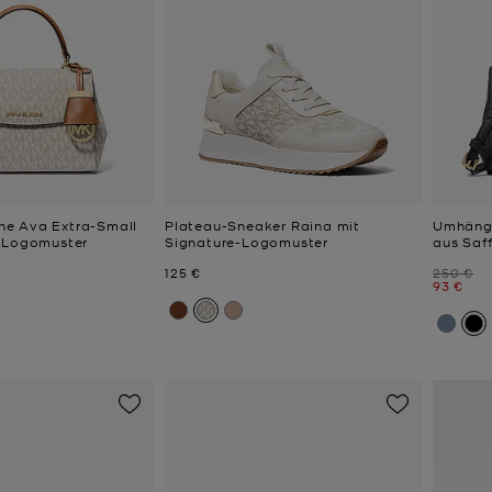
e Ava Extra-Small
Plateau-Sneaker Raina mit
Umhänge
e-Logomuster
Signature-Logomuster
aus Saff
Jetzt
Zuvor
125 €
250 €
Jetzt
93 €