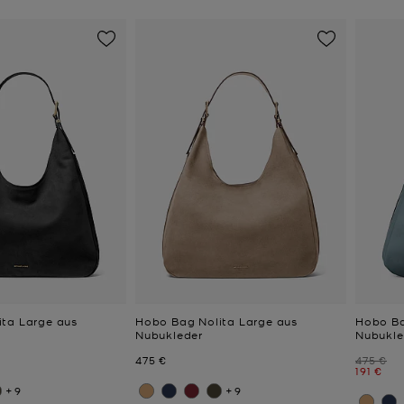
ta Large aus
Hobo Bag Nolita Large aus
Hobo Ba
Nubukleder
Nubukle
Jetzt
Zuvor
475 €
475 €
Jetzt
191 €
+9
+9