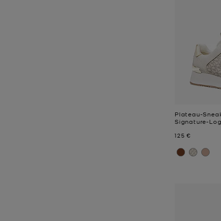
Plateau-Sneak
Signature-Lo
Jetzt
125 €