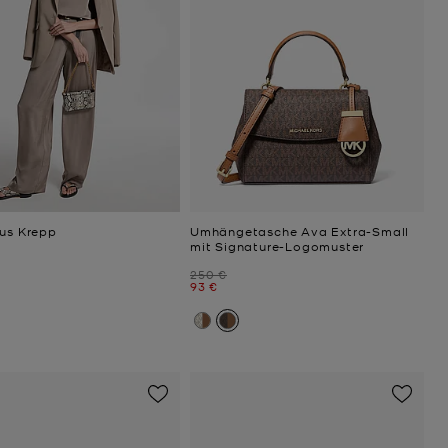
aus Krepp
Umhängetasche Ava Extra-Small
mit Signature-Logomuster
Zuvor
250 €
Jetzt
93 €