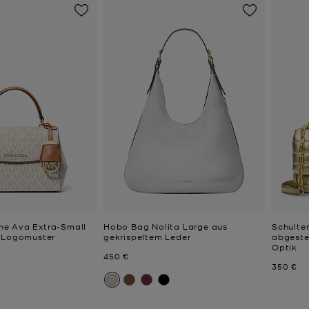
e Ava Extra-Small
Hobo Bag Nolita Large aus
Schulte
e-Logomuster
gekrispeltem Leder
abgeste
Optik
Jetzt
450 €
Jetzt
350 €