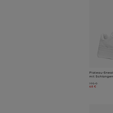
Plateau-Sneak
mit Schlange
Zuvor
195 €
Jetzt
68 €