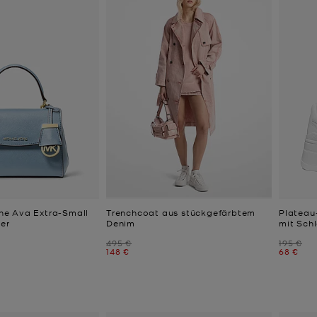
e Ava Extra-Small
Trenchcoat aus stückgefärbtem
Plateau
der
Denim
mit Sch
Zuvor
Zuvor
495 €
195 €
Jetzt
Jetzt
148 €
68 €