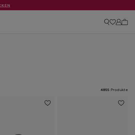
CKEN
0 Art
4855
Produkte