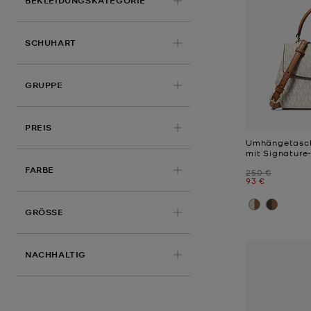
BEKLEIDUNGSKATEGORIE
SCHUHART
GRUPPE
PREIS
Umhängetasch
mit Signatur
FARBE
Zuvor
250 €
Jetzt
93 €
GRÖSSE
NACHHALTIG