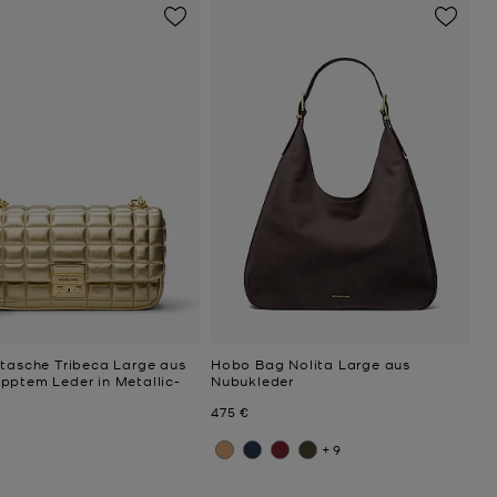
rtasche Tribeca Large aus
Hobo Bag Nolita Large aus
pptem Leder in Metallic-
Nubukleder
Jetzt
475 €
+9