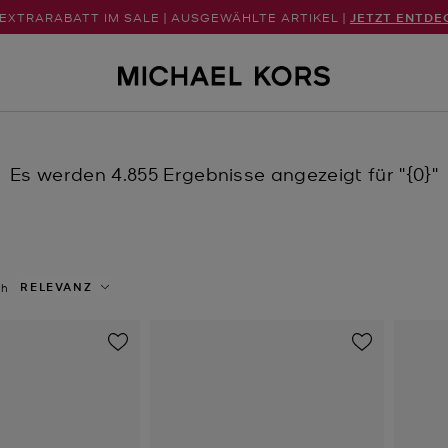
 EXTRARABATT IM SALE | AUSGEWÄHLTE ARTIKEL |
JETZT ENTDE
Es werden 4.855 Ergebnisse angezeigt für
"{0}"
RELEVANZ
ch