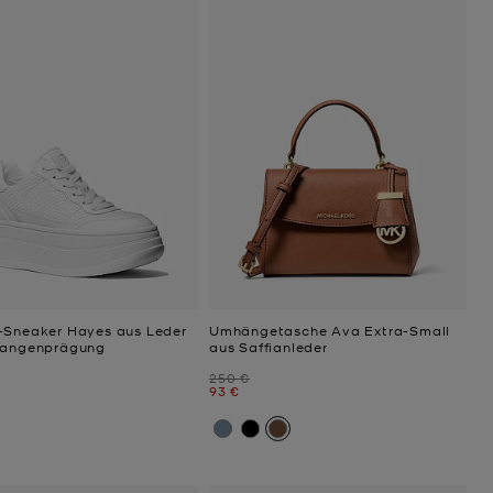
-Sneaker Hayes aus Leder
Umhängetasche Ava Extra-Small
langenprägung
aus Saffianleder
Zuvor
250 €
Jetzt
93 €