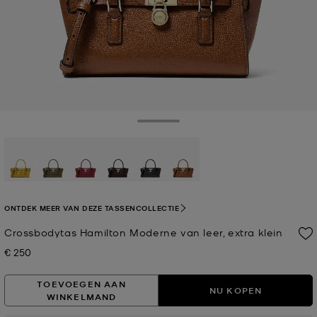
Toggle Drawer
geselecteerd
ONTDEK MEER VAN DEZE TASSENCOLLECTIE
Crossbodytas Hamilton Moderne van leer, extra klein
€ 250
Nu
TOEVOEGEN AAN
NU KOPEN
WINKELMAND