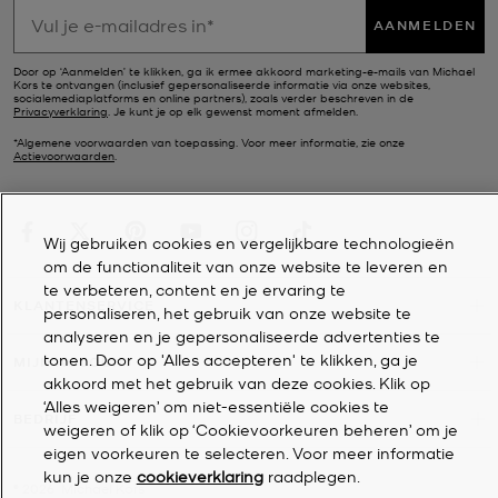
AANMELDEN
Door op ‘Aanmelden’ te klikken, ga ik ermee akkoord marketing-e-mails van Michael
Kors te ontvangen (inclusief gepersonaliseerde informatie via onze websites,
socialemediaplatforms en online partners), zoals verder beschreven in de
Privacyverklaring
. Je kunt je op elk gewenst moment afmelden.
*Algemene voorwaarden van toepassing. Voor meer informatie, zie onze
Actievoorwaarden
.
Wij gebruiken cookies en vergelijkbare technologieën
om de functionaliteit van onze website te leveren en
te verbeteren, content en je ervaring te
KLANTENSERVICE
personaliseren, het gebruik van onze website te
analyseren en je gepersonaliseerde advertenties te
tonen. Door op 'Alles accepteren' te klikken, ga je
MIJN ACCOUNT
akkoord met het gebruik van deze cookies. Klik op
‘Alles weigeren’ om niet-essentiële cookies te
BEDRIJF
weigeren of klik op ‘Cookievoorkeuren beheren’ om je
eigen voorkeuren te selecteren. Voor meer informatie
kun je onze
cookieverklaring
raadplegen.
©
2026
Michael Kors