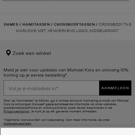
DAMES
/
HANDTASSEN
/
CROSSBODYTASSEN
/
CROSSBODYTAS
MARLOWE MET KENMERKEND LOGO, MIDDELGROOT
Zoek een winkel
Meld je aan voor updates van Michael Kors en ontvang 10%
korting op je eerste bestelling*.
AANMELDEN
Door op ‘Aanmelden’ te klikken, ga ik ermee akkoord marketing-e-mails van Michael
Kors te ontvangen (inclusief gepersonaliseerde informatie via onze websites,
socialemediaplatforms en online partners), zoals verder beschreven in de
Privacyverklaring
. Je kunt je op elk gewenst moment afmelden.
*Algemene voorwaarden van toepassing. Voor meer informatie, zie onze
Actievoorwaarden
.