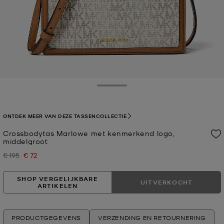
Toggle Drawer
ONTDEK MEER VAN DEZE TASSENCOLLECTIE
Crossbodytas Marlowe met kenmerkend logo,
middelgroot
€ 195
€ 72
Was
Nu
SHOP VERGELIJKBARE
UITVERKOCHT
ARTIKELEN
PRODUCTGEGEVENS
VERZENDING EN RETOURNERING