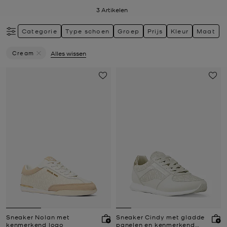
3
Artikelen
Categorie
Type schoen
Groep
Prijs
Kleur
Maat
Cream
Alles wissen
Verwijder Filter Momenteel Verfijnd Op Kleur: Cream
Sneaker Nolan met
Sneaker Cindy met gladde
kenmerkend logo
panelen en kenmerkend