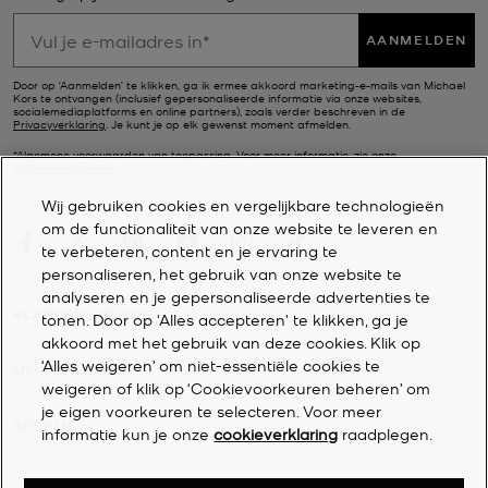
AANMELDEN
Door op ‘Aanmelden’ te klikken, ga ik ermee akkoord marketing-e-mails van Michael
Kors te ontvangen (inclusief gepersonaliseerde informatie via onze websites,
socialemediaplatforms en online partners), zoals verder beschreven in de
Privacyverklaring
. Je kunt je op elk gewenst moment afmelden.
*Algemene voorwaarden van toepassing. Voor meer informatie, zie onze
Actievoorwaarden
.
Wij gebruiken cookies en vergelijkbare technologieën
om de functionaliteit van onze website te leveren en
te verbeteren, content en je ervaring te
personaliseren, het gebruik van onze website te
analyseren en je gepersonaliseerde advertenties te
KLANTENSERVICE
tonen. Door op 'Alles accepteren' te klikken, ga je
akkoord met het gebruik van deze cookies. Klik op
‘Alles weigeren’ om niet-essentiële cookies te
MIJN ACCOUNT
weigeren of klik op ‘Cookievoorkeuren beheren’ om
je eigen voorkeuren te selecteren. Voor meer
BEDRIJF
informatie kun je onze
cookieverklaring
raadplegen.