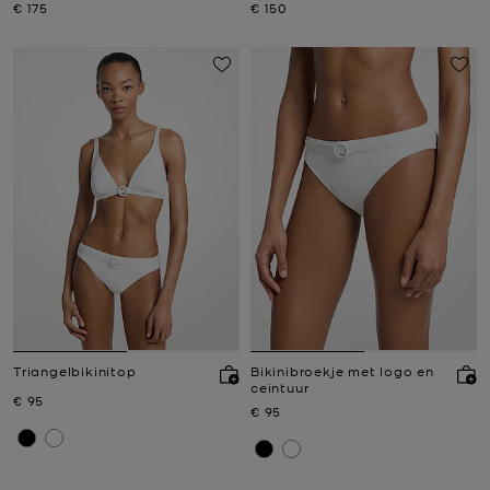
Nu
Nu
€ 175
€ 150
Triangelbikinitop
Bikinibroekje met logo en
ceintuur
Nu
€ 95
Nu
€ 95