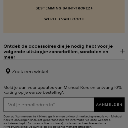
BESTEMMING SAINT-TROPEZ
WERELD VAN LOGO
Ontdek de accessoires die je nodig hebt voor je
volgende uitstapje: zonnebrillen, sandalen en
.
meer
Bij ons zit je goed als je inspiratie zoekt voor in je koffer. Onze
glamoureuze Getaway-editie bevat alle essentials voor je verre
Zoek een winkel
avonturen, zoals opvallende
zonnebrillen
voor dames,
designerstrandtassen, chique
sandalen
en meer. Deze niet te
missen editie is echt iets voor jou als je een jetsetvakantie gepland
Meld je aan voor updates van Michael Kors en ontvang 10%
hebt. Maak je
reistas
voor je vakantie klaar met deze zorgvuldig
korting op je eerste bestelling*.
gekozen selectie van onmisbare items voor al je avonturen.
AANMELDEN
Shop de beste vakantietassen voor dames in onze
Getaway-editie, van strandtassen tot geweven
Door op ‘Aanmelden’ te klikken, ga ik ermee akkoord marketing-e-mails van Michael
schoudertassen
Kors te ontvangen (inclusief gepersonaliseerde informatie via onze websites,
socialemediaplatforms en online partners), zoals verder beschreven in de
Privacyverklaring
. Je kunt je op elk gewenst moment afmelden.