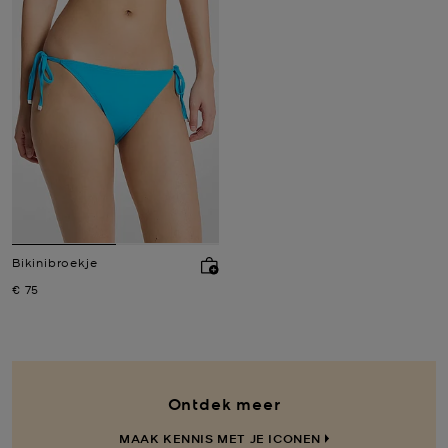
Bikinibroekje
Nu
€ 75
Ontdek meer
MAAK KENNIS MET JE ICONEN