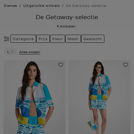
Dames
/
Uitgelichte winkels
/
De Getaway-selectie
De Getaway-selectie
9
Artikelen
Categorie
Prijs
Kleur
Maat
Geslacht
L
Alles wissen
Verwijder filter Momenteel verfijnd op Maat: L