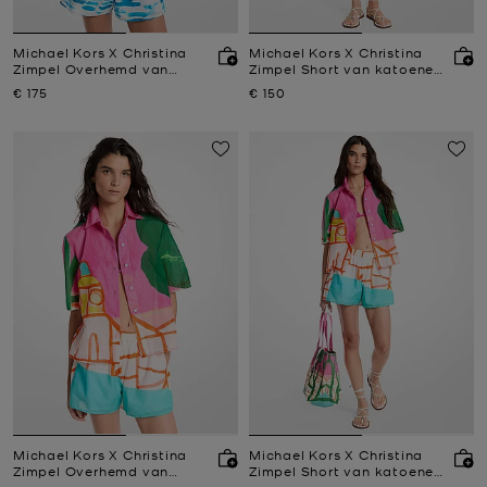
Michael Kors X Christina
Michael Kors X Christina
Zimpel Overhemd van
Zimpel Short van katoenen
katoenen batist
batist
Nu
Nu
€ 175
€ 150
Michael Kors X Christina
Michael Kors X Christina
Zimpel Overhemd van
Zimpel Short van katoenen
katoenen batist
batist