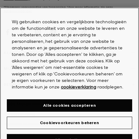
Zonovergoten avonturen vragen om een tas die daar geschikt
voor is. Daarom hebben we een glamoureuze editie van de beste
*Algemene voorwaarden van toepassing. Voor meer informatie, zie onze
Actievoorwaarden
.
vakantietassen voor dames ontworpen. Shop ze nu! Start met
misschien wel de meest glamoureuze strandtas: de handgehaakte
Wij gebruiken cookies en vergelijkbare technologieën
draagtas van stro. Deze ruime draagtas is groot genoeg voor al je
om de functionaliteit van onze website te leveren en
strandspullen of essentials voor het zwembad. De bohemien vibe
te verbeteren, content en je ervaring te
en het unieke waaierontwerp maken deze tas ook nog eens heel
personaliseren, het gebruik van onze website te
trendy. Een strandtas voor dames die er altijd chic uitziet. Kies
analyseren en je gepersonaliseerde advertenties te
voor het grote of kleinere model, afhankelijk van je plannen.
KLANTENSERVICE
tonen. Door op 'Alles accepteren' te klikken, ga je
Geweven leren tassen zijn dit seizoen ook niet meer weg te denken,
akkoord met het gebruik van deze cookies. Klik op
en we hebben tal van stijlvolle varianten op de trend. Onze
‘Alles weigeren’ om niet-essentiële cookies te
MIJN ACCOUNT
designerhandtassen
zien er net zo chic uit bij het zwembad als bij
weigeren of klik op ‘Cookievoorkeuren beheren’ om
een zonsondergang op het strand.
je eigen voorkeuren te selecteren. Voor meer
BEDRIJF
informatie kun je onze
cookieverklaring
raadplegen.
©
2026
Michael Kors
Alle cookies accepteren
Privacyverklaring
Cookievoorkeuren beheren
Algemene voorwaarden
Cookieverklaring