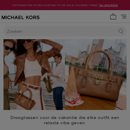
ONTVANG 15% EXTRA KORTING OP DE SALE | DIVERSE ITEMS |
NU SHOPPEN
Mijn win
Zoeken
Draagtassen voor de vakantie die elke outfit een
relaxte vibe geven.