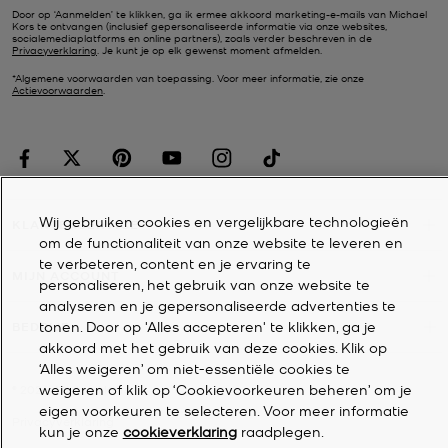
Door op ‘Aanmelden’ te klikken, ga ik ermee akkoord marketing-e-mails van Michael
Kors te ontvangen (inclusief gepersonaliseerde informatie via onze websites,
socialemediaplatforms en online partners), zoals verder beschreven in de
Privacyverklaring
. Je kunt je op elk gewenst moment afmelden.
*Algemene voorwaarden van toepassing. Voor meer informatie, zie onze
Actievoorwaarden
.
Wij gebruiken cookies en vergelijkbare technologieën
KLANTENSERVICE
om de functionaliteit van onze website te leveren en
te verbeteren, content en je ervaring te
MIJN ACCOUNT
personaliseren, het gebruik van onze website te
analyseren en je gepersonaliseerde advertenties te
tonen. Door op 'Alles accepteren' te klikken, ga je
BEDRIJF
akkoord met het gebruik van deze cookies. Klik op
‘Alles weigeren’ om niet-essentiële cookies te
weigeren of klik op ‘Cookievoorkeuren beheren’ om je
©
2026
Michael Kors
eigen voorkeuren te selecteren. Voor meer informatie
Privacyverklaring
kun je onze
cookieverklaring
raadplegen.