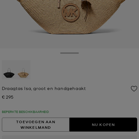
Toggle Drawer
geselecteerd
Draagtas Isa, groot en handgehaakt
€ 295
Nu
BEPERKTE BESCHIKBAARHEID
TOEVOEGEN AAN
NU KOPEN
WINKELMAND