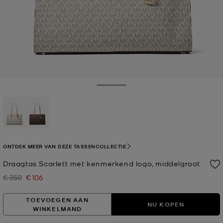
Toggle Drawer
geselecteerd
ONTDEK MEER VAN DEZE TASSENCOLLECTIE
Draagtas Scarlett met kenmerkend logo, middelgroot
€ 350
€ 106
Was
Nu
TOEVOEGEN AAN
NU KOPEN
WINKELMAND