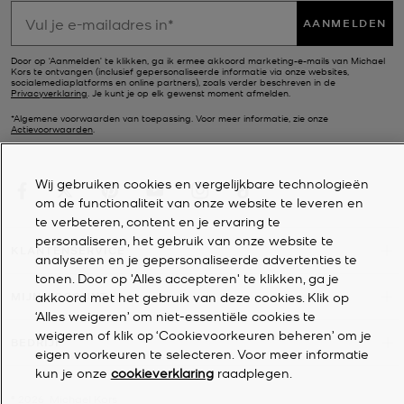
AANMELDEN
Door op ‘Aanmelden’ te klikken, ga ik ermee akkoord marketing-e-mails van Michael
Kors te ontvangen (inclusief gepersonaliseerde informatie via onze websites,
socialemediaplatforms en online partners), zoals verder beschreven in de
Privacyverklaring
. Je kunt je op elk gewenst moment afmelden.
*Algemene voorwaarden van toepassing. Voor meer informatie, zie onze
Actievoorwaarden
.
Wij gebruiken cookies en vergelijkbare technologieën
om de functionaliteit van onze website te leveren en
te verbeteren, content en je ervaring te
personaliseren, het gebruik van onze website te
KLANTENSERVICE
analyseren en je gepersonaliseerde advertenties te
tonen. Door op 'Alles accepteren' te klikken, ga je
akkoord met het gebruik van deze cookies. Klik op
MIJN ACCOUNT
‘Alles weigeren’ om niet-essentiële cookies te
weigeren of klik op ‘Cookievoorkeuren beheren’ om je
BEDRIJF
eigen voorkeuren te selecteren. Voor meer informatie
kun je onze
cookieverklaring
raadplegen.
©
2026
Michael Kors