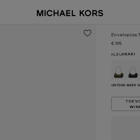
Enveloptas 
€ 195
Nu
KAKI
KLEUR
ONTDEK MEER V
TOEV
WIN