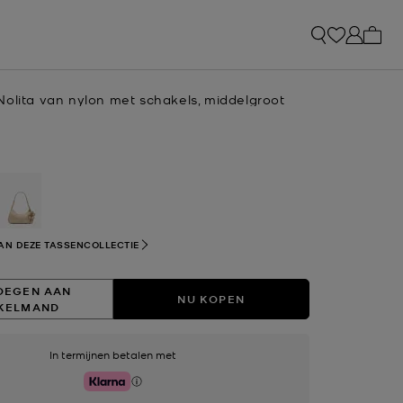
Mijn 
Nolita van nylon met schakels, middelgroot
geselecteerd
AN DEZE TASSENCOLLECTIE
OEGEN AAN
NU KOPEN
KELMAND
In termijnen betalen met
Klarna