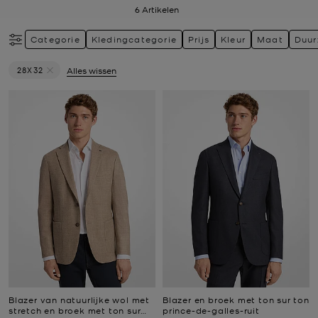
6
Artikelen
Categorie
Kledingcategorie
Prijs
Kleur
Maat
Duu
28X32
Alles wissen
Verwijder filter Momenteel verfijnd op Maat: 28X32
Blazer van natuurlijke wol met
Blazer en broek met ton sur ton
stretch en broek met ton sur
prince-de-galles-ruit