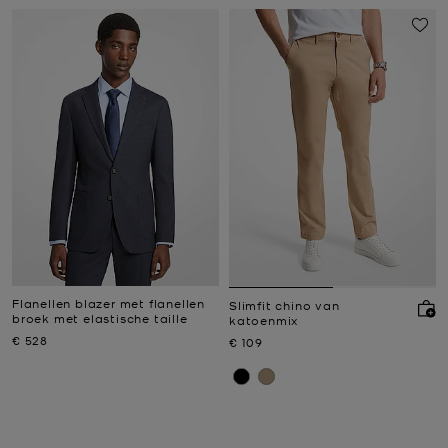
Flanellen blazer met flanellen
Slimfit chino van
broek met elastische taille
katoenmix
Nu
€ 528
Nu
€ 109