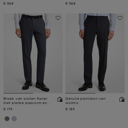
ton prince-de-galles-ruit
Nu
Nu
€ 568
€ 568
Broek van wollen flanel
Geruite pantalon van
met slanke pasvorm en
wolmix
stretch
Nu
Nu
€ 179
€ 189