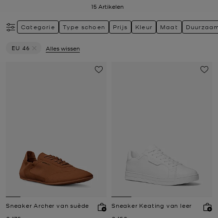
15
Artikelen
Categorie
Type schoen
Prijs
Kleur
Maat
Duurzaa
EU 46
Alles wissen
Verwijder filter Momenteel verfijnd op Maat: EU 46
Sneaker Archer van suède
Sneaker Keating van leer