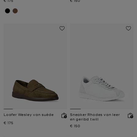
Nu
Nu
€ 175
€ 150
Loafer Wesley van suède
Sneaker Rhodes van leer
en geribd twill
Nu
€ 175
Nu
€ 150