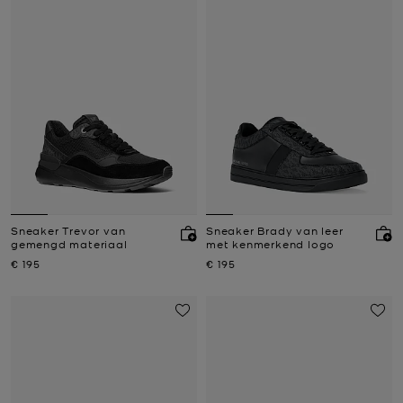
Sneaker Trevor van
Sneaker Brady van leer
gemengd materiaal
met kenmerkend logo
Nu
Nu
€ 195
€ 195