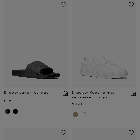
Slipper Jake met logo
Sneaker Keating met
kenmerkend logo
Nu
€ 95
Nu
€ 150