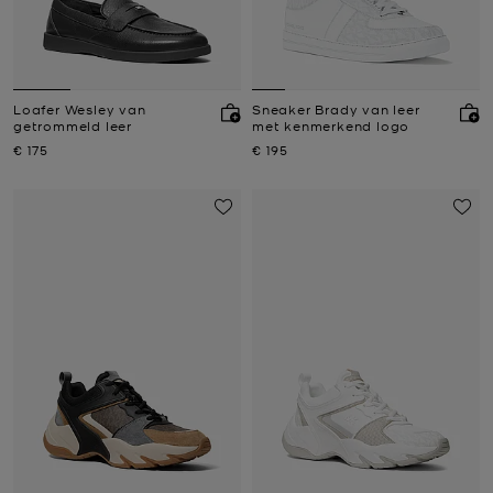
Loafer Wesley van
Sneaker Brady van leer
getrommeld leer
met kenmerkend logo
Nu
Nu
€ 175
€ 195