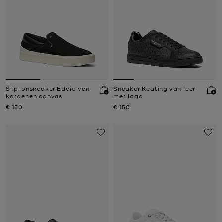
Slip-onsneaker Eddie van
Sneaker Keating van leer
katoenen canvas
met logo
Nu
Nu
€ 150
€ 150