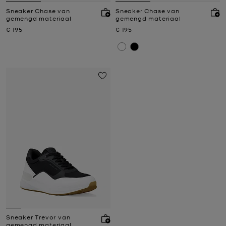
Sneaker Chase van
Sneaker Chase van
gemengd materiaal
gemengd materiaal
Nu
Nu
€ 195
€ 195
Sneaker Trevor van
gemengd materiaal