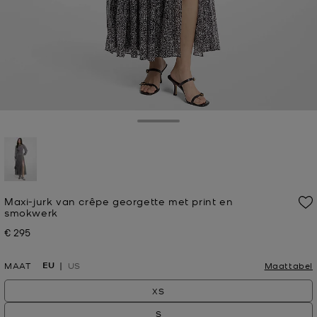
Toggle Drawer
geselecteerd
Maxi-jurk van crêpe georgette met print en
smokwerk
€ 295
Nu
EU
MAAT
US
Maattabel
XS
S