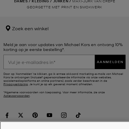
DAMES
/
KLEDING
/
JURKEN
/
MAXI-JURK VAN CRÊPE
GEORGETTE MET PRINT EN SMOKWERK
Zoek een winkel
Meld je aan voor updates van Michael Kors en ontvang 10%
korting op je eerste bestelling*.
AANMELDEN
Door op ‘Aanmelden’ te klikken, ga ik ermee akkoord marketing-e-mails van Michael
Kors te ontvangen (inclusief gepersonaliseerde informatie via onze websites,
socialemediaplatforms en online partners), zoals verder beschreven in de
Privacyverklaring
. Je kunt je op elk gewenst moment afmelden.
*Algemene voorwaarden van toepassing. Voor meer informatie, zie onze
Actievoorwaarden
.