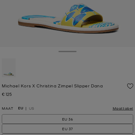
Toggle Drawer
geselecteerd
Michael Kors X Christina Zimpel Slipper Dana
€ 125
Nu
EU
MAAT
US
Maattabel
EU 36
EU 37