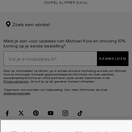
ZIMPEL SLIPPER DANA
Zoek een winkel
Meld je aan voor updates van Michael Kors en ontvang 10%
korting op je eerste bestelling*.
AANMELDEN
Door op ‘Aanmelden’ te klikken, ga ik ermee akkoord marketing-e-mails van Michael
Kors te ontvangen (inclusief gepersonaliseerde informatie via onze websites,
socialemediaplatforms en online partners), zoals verder beschreven in de
Privacyverklaring
. Je kunt je op elk gewenst moment afmelden.
*Algemene voorwaarden van toepassing. Voor meer informatie, zie onze
Actievoorwaarden
.