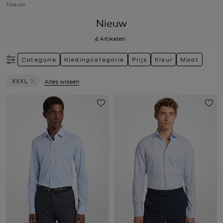
Nieuw
Nieuw
4
Artikelen
Categorie
Kledingcategorie
Prijs
Kleur
Maat
XXXL
Alles wissen
Verwijder filter Momenteel verfijnd op Maat: XXXL