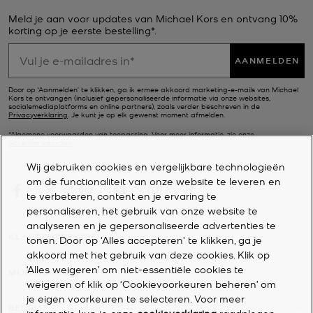
Meld je aan voor updates van Michael Kors en ontvang 10%
korting op je eerste bestelling*.
AANMELDEN
Door op ‘Aanmelden’ te klikken, ga ik ermee akkoord marketing-e-mails van Michael
Kors te ontvangen (inclusief gepersonaliseerde informatie via onze websites,
socialemediaplatforms en online partners), zoals verder beschreven in de
Privacyverklaring
. Je kunt je op elk gewenst moment afmelden.
*Algemene voorwaarden van toepassing. Voor meer informatie, zie onze
Actievoorwaarden
.
Wij gebruiken cookies en vergelijkbare technologieën
om de functionaliteit van onze website te leveren en
te verbeteren, content en je ervaring te
personaliseren, het gebruik van onze website te
analyseren en je gepersonaliseerde advertenties te
KLANTENSERVICE
tonen. Door op 'Alles accepteren' te klikken, ga je
akkoord met het gebruik van deze cookies. Klik op
‘Alles weigeren’ om niet-essentiële cookies te
MIJN ACCOUNT
weigeren of klik op ‘Cookievoorkeuren beheren’ om
je eigen voorkeuren te selecteren. Voor meer
BEDRIJF