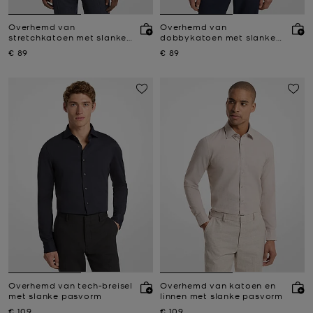
Overhemd van
Overhemd van
stretchkatoen met slanke
dobbykatoen met slanke
pasvorm
pasvorm
Nu
Nu
€ 89
€ 89
Overhemd van tech-breisel
Overhemd van katoen en
met slanke pasvorm
linnen met slanke pasvorm
Nu
Nu
€ 109
€ 109