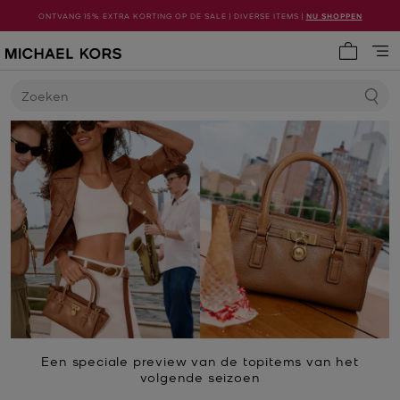
ONTVANG 15% EXTRA KORTING OP DE SALE | DIVERSE ITEMS |
NU SHOPPEN
Mijn win
Zoeken
Een speciale preview van de topitems van het
volgende seizoen