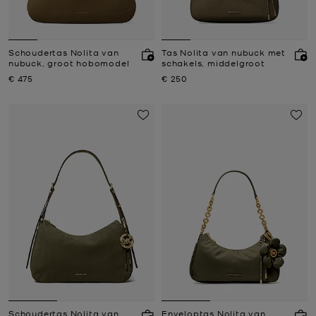
Schoudertas Nolita van
Tas Nolita van nubuck met
nubuck, groot hobomodel
schakels, middelgroot
Nu
Nu
€ 475
€ 250
Schoudertas Nolita van
Enveloptas Nolita van