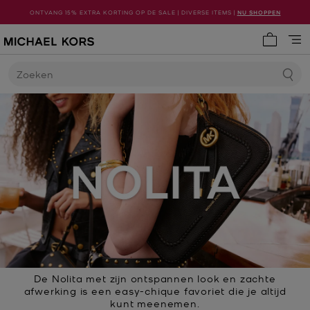
ONTVANG 15% EXTRA KORTING OP DE SALE | DIVERSE ITEMS |
NU SHOPPEN
Mijn win
Zoeken
De Nolita met zijn ontspannen look en zachte
afwerking is een easy-chique favoriet die je altijd
kunt meenemen.