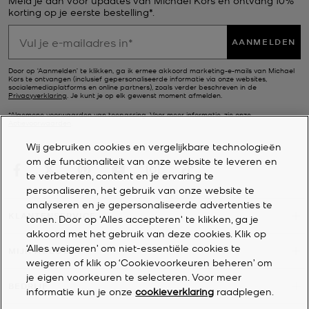
Meld je aan voor updates van Michael Kors en ontvang 10%
korting op je eerste bestelling*.
AANMELDEN
Door op ‘Aanmelden’ te klikken, ga ik ermee akkoord marketing-e-mails van Michael
Kors te ontvangen (inclusief gepersonaliseerde informatie via onze websites,
socialemediaplatforms en online partners), zoals verder beschreven in de
Privacyverklaring
. Je kunt je op elk gewenst moment afmelden.
*Algemene voorwaarden van toepassing. Voor meer informatie, zie onze
Actievoorwaarden
.
Wij gebruiken cookies en vergelijkbare technologieën
om de functionaliteit van onze website te leveren en
te verbeteren, content en je ervaring te
personaliseren, het gebruik van onze website te
analyseren en je gepersonaliseerde advertenties te
KLANTENSERVICE
tonen. Door op 'Alles accepteren' te klikken, ga je
akkoord met het gebruik van deze cookies. Klik op
‘Alles weigeren’ om niet-essentiële cookies te
MIJN ACCOUNT
weigeren of klik op ‘Cookievoorkeuren beheren’ om
je eigen voorkeuren te selecteren. Voor meer
BEDRIJF
informatie kun je onze
cookieverklaring
raadplegen.