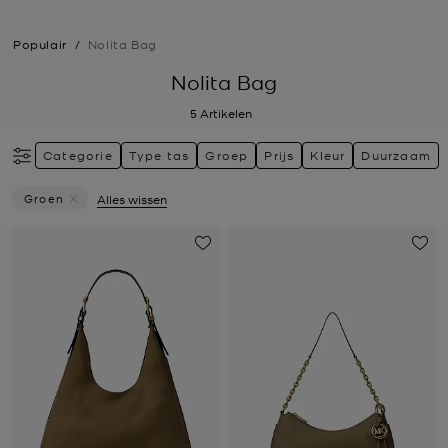
Populair
/
Nolita Bag
Nolita Bag
5
Artikelen
Categorie
Type tas
Groep
Prijs
Kleur
Duurzaam
Groen
Alles wissen
Verwijder Filter Momenteel Verfijnd Op Kleur: Groen