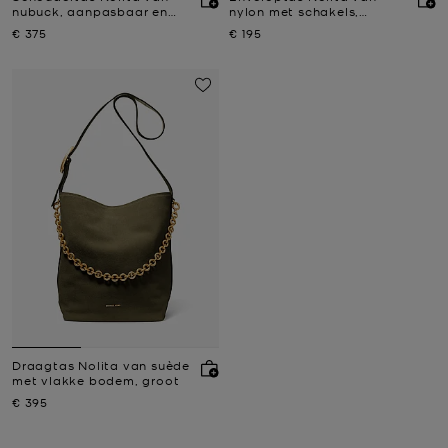
nubuck, aanpasbaar en
nylon met schakels,
middelgroot
middelgroot
Nu
Nu
€ 375
€ 195
Draagtas Nolita van suède
met vlakke bodem, groot
Nu
€ 395