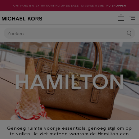
ONTVANG 15% EXTRA KORTING OP DE SALE | DIVERSE ITEMS |
NU SHOPPEN
Mijn win
Zoeken
Genoeg ruimte voor je essentials, genoeg stijl om op
te vallen. Je ziet meteen waarom de Hamilton een