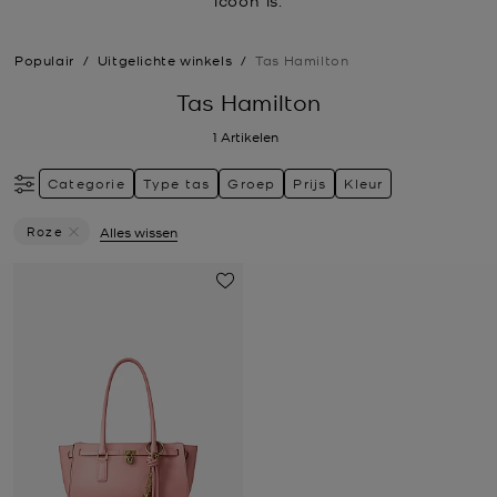
icoon is.
Populair
/
Uitgelichte winkels
/
Tas Hamilton
Tas Hamilton
1
Artikelen
Categorie
Type tas
Groep
Prijs
Kleur
Roze
Alles wissen
Verwijder Filter Momenteel Verfijnd Op Kleur: Roze