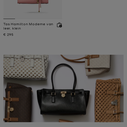
Tas Hamilton Moderne van
leer, klein
Nu
€ 295