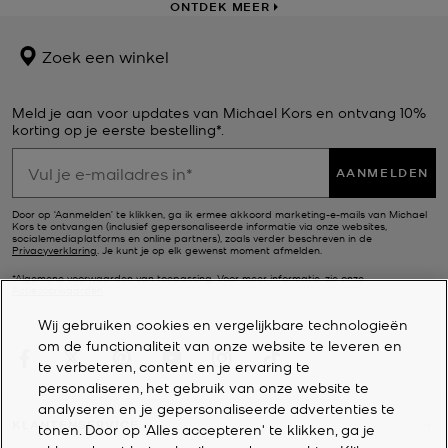
ONTDEK MEER
Zoek een winkel
Meld je aan voor updates van Michael Kors en ontvang 10%
korting op je eerste bestelling*.
AANMELDEN
Door op ‘Aanmelden’ te klikken, ga ik ermee akkoord marketing-e-mails van Michael
Kors te ontvangen (inclusief gepersonaliseerde informatie via onze websites,
socialemediaplatforms en online partners), zoals verder beschreven in de
Privacyverklaring
. Je kunt je op elk gewenst moment afmelden.
*Algemene voorwaarden van toepassing. Voor meer informatie, zie onze
Actievoorwaarden
.
Wij gebruiken cookies en vergelijkbare technologieën
om de functionaliteit van onze website te leveren en
te verbeteren, content en je ervaring te
personaliseren, het gebruik van onze website te
analyseren en je gepersonaliseerde advertenties te
KLANTENSERVICE
tonen. Door op 'Alles accepteren' te klikken, ga je