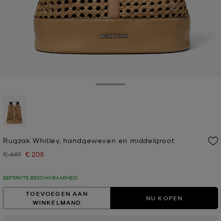
Toggle Drawer
geselecteerd
Rugzak Whitley, handgeweven en middelgroot
€ 449
€ 208
Was
Nu
BEPERKTE BESCHIKBAARHEID
TOEVOEGEN AAN
NU KOPEN
WINKELMAND