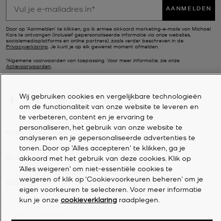
AANMELDEN
Door op ‘Aanmelden’ te klikken, ga ik ermee akkoord marketing-e-mails van Michael
Kors te ontvangen (inclusief gepersonaliseerde informatie via onze websites,
socialemediaplatforms en online partners), zoals verder beschreven in de
Privacyverklaring
. Je kunt je op elk gewenst moment afmelden.
*Algemene voorwaarden van toepassing. Voor meer informatie, zie onze
Actievoorwaarden
.
Wij gebruiken cookies en vergelijkbare technologieën
om de functionaliteit van onze website te leveren en
te verbeteren, content en je ervaring te
personaliseren, het gebruik van onze website te
KLANTENSERVICE
analyseren en je gepersonaliseerde advertenties te
tonen. Door op 'Alles accepteren' te klikken, ga je
akkoord met het gebruik van deze cookies. Klik op
MIJN ACCOUNT
‘Alles weigeren’ om niet-essentiële cookies te
weigeren of klik op ‘Cookievoorkeuren beheren’ om je
BEDRIJF
eigen voorkeuren te selecteren. Voor meer informatie
kun je onze
cookieverklaring
raadplegen.
©
2026
Michael Kors