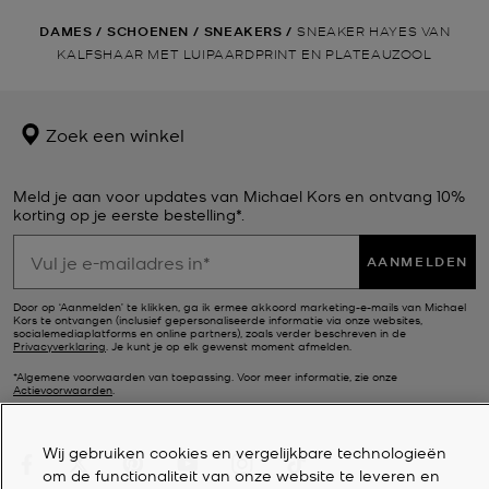
DAMES
/
SCHOENEN
/
SNEAKERS
/
SNEAKER HAYES VAN
KALFSHAAR MET LUIPAARDPRINT EN PLATEAUZOOL
Zoek een winkel
Meld je aan voor updates van Michael Kors en ontvang 10%
korting op je eerste bestelling*.
AANMELDEN
Door op ‘Aanmelden’ te klikken, ga ik ermee akkoord marketing-e-mails van Michael
Kors te ontvangen (inclusief gepersonaliseerde informatie via onze websites,
socialemediaplatforms en online partners), zoals verder beschreven in de
Privacyverklaring
. Je kunt je op elk gewenst moment afmelden.
*Algemene voorwaarden van toepassing. Voor meer informatie, zie onze
Actievoorwaarden
.
Wij gebruiken cookies en vergelijkbare technologieën
om de functionaliteit van onze website te leveren en