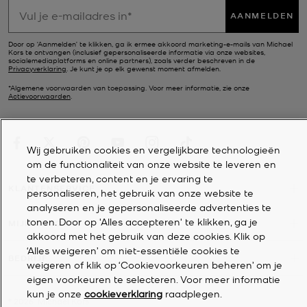
AANMELDEN
Door op ‘Aanmelden’ te klikken, ga ik ermee akkoord marketing-e-mails van Michael
Kors te ontvangen (inclusief gepersonaliseerde informatie via onze websites,
socialemediaplatforms en online partners), zoals verder beschreven in de
Privacyverklaring
. Je kunt je op elk gewenst moment afmelden.
*Algemene voorwaarden van toepassing. Voor meer informatie, zie onze
Actievoorwaarden
.
Wij gebruiken cookies en vergelijkbare technologieën
om de functionaliteit van onze website te leveren en
te verbeteren, content en je ervaring te
KLANTENSERVICE
personaliseren, het gebruik van onze website te
analyseren en je gepersonaliseerde advertenties te
tonen. Door op 'Alles accepteren' te klikken, ga je
MIJN ACCOUNT
akkoord met het gebruik van deze cookies. Klik op
‘Alles weigeren’ om niet-essentiële cookies te
BEDRIJF
weigeren of klik op ‘Cookievoorkeuren beheren’ om je
eigen voorkeuren te selecteren. Voor meer informatie
kun je onze
cookieverklaring
raadplegen.
©
2026
Michael Kors