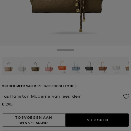
Toggle Drawer
geselecteerd
ONTDEK MEER VAN DEZE TASSENCOLLECTIE
Tas Hamilton Moderne van leer, klein
€ 295
Nu
TOEVOEGEN AAN
NU KOPEN
WINKELMAND