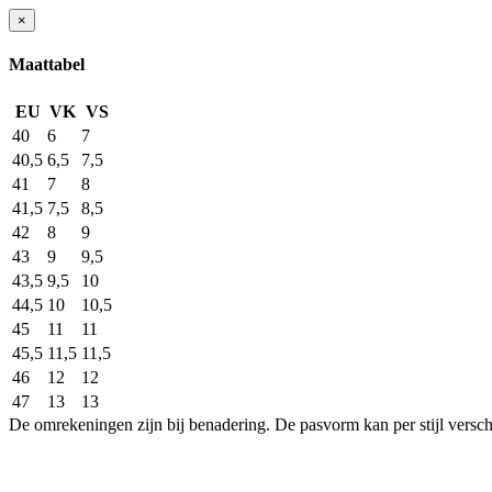
×
Maattabel
EU
VK
VS
40
6
7
40,5
6,5
7,5
41
7
8
41,5
7,5
8,5
42
8
9
43
9
9,5
43,5
9,5
10
44,5
10
10,5
45
11
11
45,5
11,5
11,5
46
12
12
47
13
13
De omrekeningen zijn bij benadering. De pasvorm kan per stijl versch