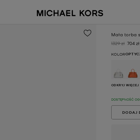
Mała torba 
1329 zł
704 zł
Było
Teraz
OPTYC
KOLOR
wybrana
ODKRYJ WIĘCEJ
DOSTĘPNOŚĆ OG
DODAJ 