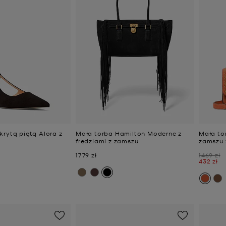
krytą piętą Alora z
Mała torba Hamilton Moderne z
Mała to
frędzlami z zamszu
zamszu 
Teraz
Było
1779 zł
1469 zł
Teraz
432 zł