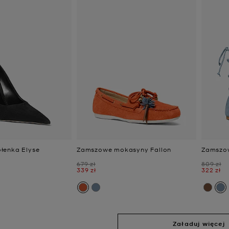
łenka Elyse
Zamszowe mokasyny Fallon
Zamszow
Było
Było
679 zł
809 zł
Teraz
Teraz
339 zł
322 zł
Załaduj więcej