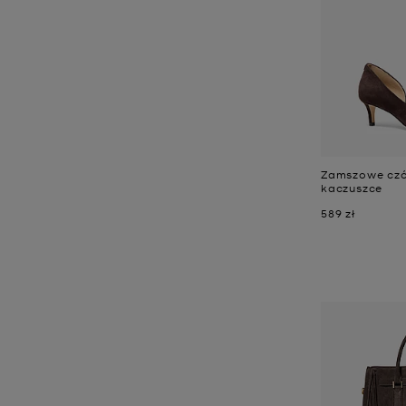
Zamszowe czó
kaczuszce
Teraz
589 zł