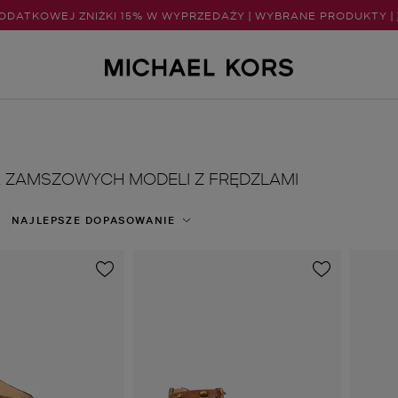
ODATKOWEJ ZNIŻKI 15% W WYPRZEDAŻY | WYBRANE PRODUKTY |
 ZAMSZOWYCH MODELI Z FRĘDZLAMI
NAJLEPSZE DOPASOWANIE
g