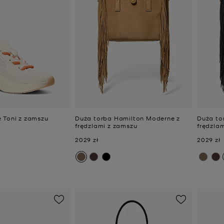
 Toni z zamszu
Duża torba Hamilton Moderne z
Duża to
frędzlami z zamszu
frędzla
Teraz
Teraz
2029 zł
2029 zł