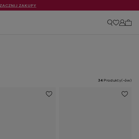
ZACZNIJ ZAKUPY
Liczb
34
Produkty(-ów)