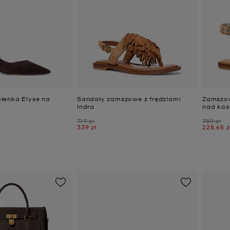
łenka Elyse na
Sandały zamszowe z frędzlami
Zamszow
Indra
nad kos
Było
Było
719 zł
789 zł
Teraz
Teraz
339 zł
228,65 z