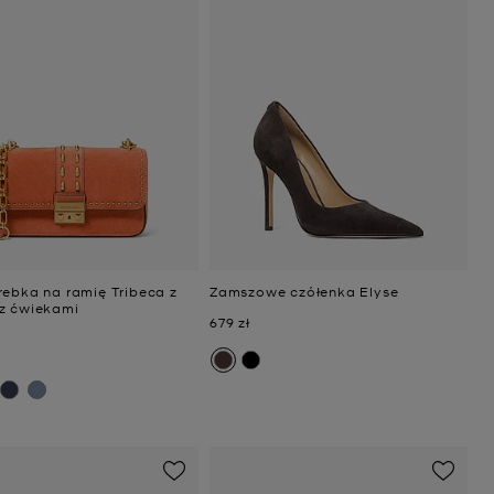
rebka na ramię Tribeca z
Zamszowe czółenka Elyse
z ćwiekami
Teraz
679 zł