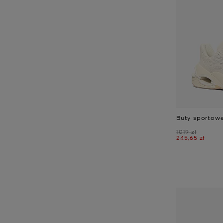
Buty sportowe
Było
1019 zł
Teraz
245,65 zł