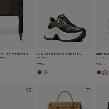
amilton Moderne z
Buty sportowe Arla ze skóry i
Buty spo
amszu
zamszu
zamszu
Teraz
Teraz
879 zł
879 zł