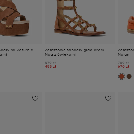
dały na koturnie
Zamszowe sandały gladiatorki
Zamszo
kami
Noa z ćwiekami
Nolan
Było
Było
879 zł
789 zł
Teraz
Teraz
458 zł
670 zł