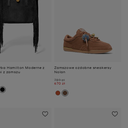
rba Hamilton Moderne z
Zamszowe ozdobne sneakersy
mi z zamszu
Nolan
Było
789 zł
Teraz
670 zł