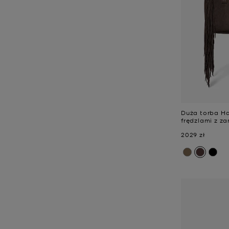
Duża torba H
frędzlami z z
Teraz
2029 zł