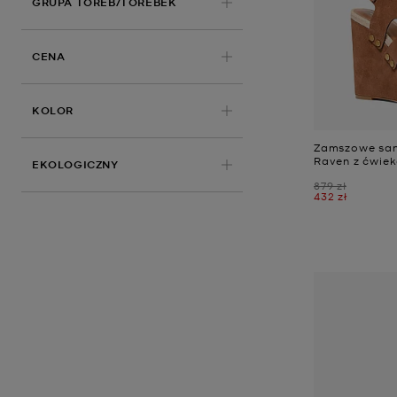
GRUPA TOREB/TOREBEK
CENA
KOLOR
Zamszowe san
Raven z ćwie
EKOLOGICZNY
Było
879 zł
Teraz
432 zł