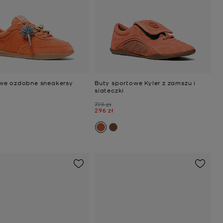
we ozdobne sneakersy
Buty sportowe Kyler z zamszu i
siateczki
Było
719 zł
Teraz
296 zł