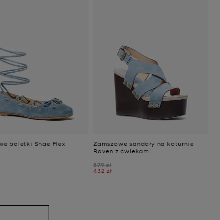
e baletki Shae Flex
Zamszowe sandały na koturnie
Raven z ćwiekami
Było
879 zł
Teraz
432 zł