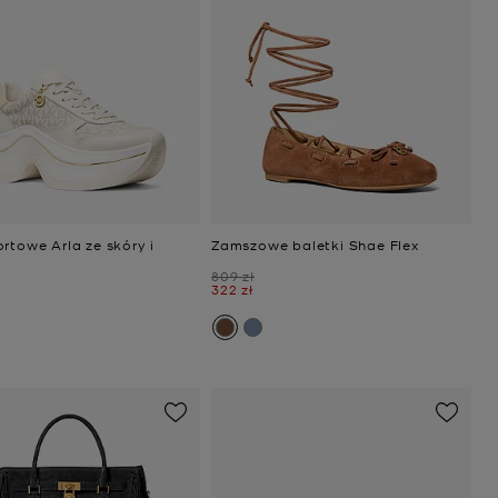
rtowe Arla ze skóry i
Zamszowe baletki Shae Flex
Było
809 zł
Teraz
322 zł