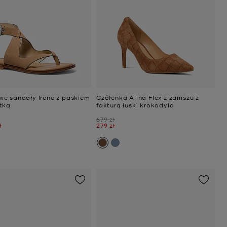
e sandały Irene z paskiem
Czółenka Alina Flex z zamszu z
tką
fakturą łuski krokodyla
Było
679 zł
Teraz
ł
279 zł