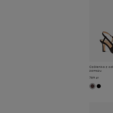
Czółenka z od
zamszu
Teraz
789 zł