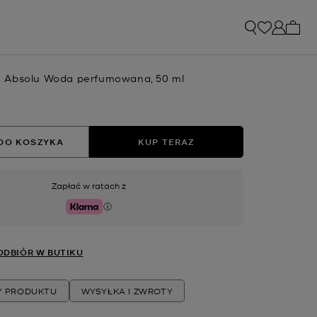
Liczb
 Absolu Woda perfumowana, 50 ml
DO KOSZYKA
KUP TERAZ
Zapłać w ratach z
Klarna
DBIÓR W BUTIKU
Y PRODUKTU
WYSYŁKA I ZWROTY