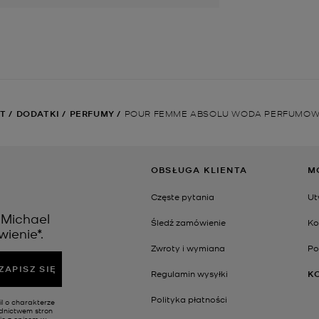
ET
/
DODATKI
/
PERFUMY
/
POUR FEMME ABSOLU WODA PERFUMOWA
OBSŁUGA KLIENTA
M
Częste pytania
Ut
 Michael
Śledź zamówienie
Ko
ienie*.
Zwroty i wymiana
Po
ZAPISZ SIĘ
Regulamin wysyłki
K
Polityka płatności
l o charakterze
ednictwem stron
ie z opisem w