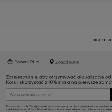
DLA KOBI
Polska | PL zł
Znajdź butik
Zarejestruj się, aby otrzymywać aktualizacje od
Kors i skorzystać z 10% zniżki na pierwsze zamów
Zaznaczając pole „Zarejestruj się”, wyrażam zgodę na otrzymywanie wiadomości e-mai
marketingowym od firmy Michael Kors (w tym spersonalizowanych informacji za pośr
internetowych, platform mediów społecznościowych i partnerów internetowych) zgodn