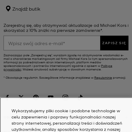
Znajdź butik
Zarejestruj się, aby otrzymywać aktualizacje od Michael Kors i
skorzystać z 10% zniżki na pierwsze zamówienie*.
ZAPISZ SIĘ
Zaznaczając pole „Zarejestruj się”, wyrażam zgodę na otrzymywanie wiadomości e-
mail o charakterze marketingowym od firmy Michael Kors (w tym spersonalizowanych
informacji za pośrednictwem stron internetowych, platform mediów
społecznościowych i partnerów internetowych) zgodnie z opisem w
Polityce
prywatności
. Możesz anulować subskrypcję w dowolnym momencie.
* Obowiązuje regulamin. Szczegółowe informacje znajdziesz w
Regulaminie
promocji.
Wykorzystujemy pliki cookie i podobne technologie w
celu zapewnienia i poprawy funkcjonalności naszej
OBSŁUGA KLIENTA
strony internetowej, personalizacji treści i doświadczeń
użytkowników, analizy sposobów korzystania z naszej