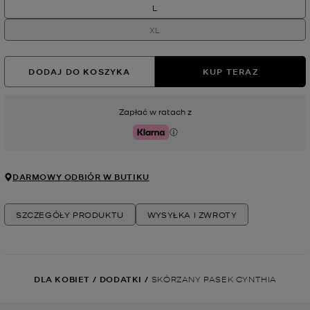
L
XL
DODAJ DO KOSZYKA
KUP TERAZ
Zapłać w ratach z
Klarna
DARMOWY ODBIÓR W BUTIKU
SZCZEGÓŁY PRODUKTU
WYSYŁKA I ZWROTY
DLA KOBIET
/
DODATKI
/
SKÓRZANY PASEK CYNTHIA