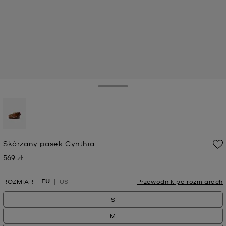
Toggle Drawer
wybrana
Skórzany pasek Cynthia
569 zł
Teraz
EU
ROZMIAR
US
Przewodnik po rozmiarach
S
M