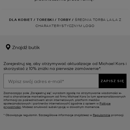
DLA KOBIET
/
TOREBKI
/
TORBY
/
ŚREDNIA TORBA LAILA Z
CHARAKTERYSTYCZNYM LOGO
Znajdź butik
Zarejestruj się, aby otrzymywać aktualizacje od Michael Kors i
skorzystać z 10% zniżki na pierwsze zamówienie*.
ZAPISZ SIĘ
Zaznaczając pole „Zarejestruj się”, wyrażam zgodę na otrzymywanie wiadomości e-
mail o charakterze marketingowym od firmy Michael Kors (w tym spersonalizowanych
informacji za pośrednictwem stron internetowych, platform mediów
społecznościowych i partnerów internetowych) zgodnie z opisem w
Polityce
prywatności
. Możesz anulować subskrypcję w dowolnym momencie.
* Obowiązuje regulamin. Szczegółowe informacje znajdziesz w
Regulaminie
promocji.