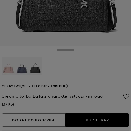
Toggle Drawer
wybrana
ODKRYJ WIĘCEJ Z TEJ GRUPY TOREBEK
Średnia torba Laila z charakterystycznym logo
1329 zł
Teraz
DODAJ DO KOSZYKA
KUP TERAZ