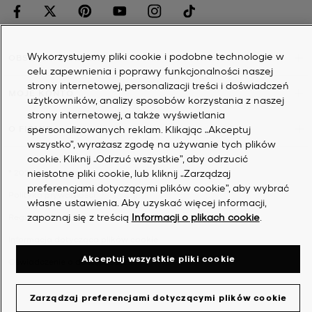
Wykorzystujemy pliki cookie i podobne technologie w
OBSŁUGA KLIENTA
celu zapewnienia i poprawy funkcjonalności naszej
strony internetowej, personalizacji treści i doświadczeń
MOJE KONTO
użytkowników, analizy sposobów korzystania z naszej
strony internetowej, a także wyświetlania
spersonalizowanych reklam. Klikając „Akceptuj
O FIRMIE
wszystko”, wyrażasz zgodę na używanie tych plików
cookie. Kliknij „Odrzuć wszystkie”, aby odrzucić
nieistotne pliki cookie, lub kliknij „Zarządzaj
©
2026
Michael Kors
preferencjami dotyczącymi plików cookie”, aby wybrać
Polityka prywatności
własne ustawienia. Aby uzyskać więcej informacji,
zapoznaj się z treścią
Informacji o plikach cookie
.
Regulamin
Informacja dotycząca plików cookie
Akceptuj wszystkie pliki cookie
Oświadczenie o dostępności
Zarządzaj preferencjami dotyczącymi plików cookie