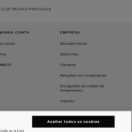
ÃO DE PEDRAS PRECIOSAS
 MINHA CONTA
EMPRESA
iar conta
Michael's World
nta
Sobre Nós
ORS
VIP
Carreiras
Relações com investidores
Divulgação da cadeia de
fornecimento
Impacto
Aceitar todos os cookies
eúdo e a tua