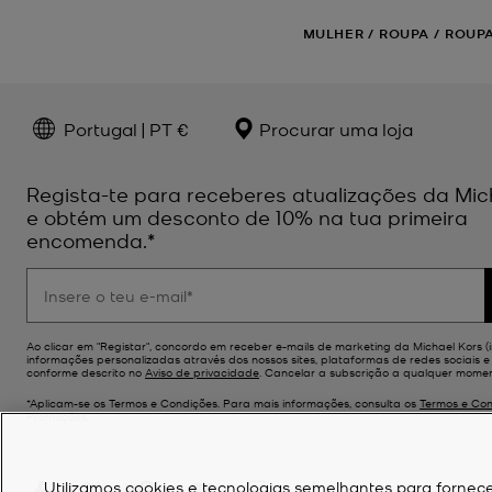
MULHER
/
ROUPA
/
ROUPA
Portugal | PT €
Procurar uma loja
Regista-te para receberes atualizações da Mic
e obtém um desconto de 10% na tua primeira
encomenda.*
Ao clicar em "Registar", concordo em receber e-mails de marketing da Michael Kors (i
informações personalizadas através dos nossos sites, plataformas de redes sociais e p
conforme descrito no
Aviso de privacidade
. Cancelar a subscrição a qualquer momen
*Aplicam-se os Termos e Condições. Para mais informações, consulta os
Termos e Con
Promoções.
Utilizamos cookies e tecnologias semelhantes para fornece