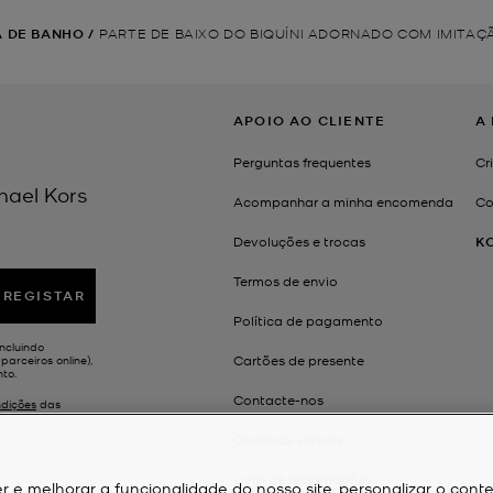
 DE BANHO
/
PARTE DE BAIXO DO BIQUÍNI ADORNADO COM IMITAÇ
APOIO AO CLIENTE
A
Perguntas frequentes
Cr
hael Kors
Acompanhar a minha encomenda
Co
Devoluções e trocas
K
Termos de envio
REGISTAR
Política de pagamento
ncluindo
Cartões de presente
arceiros online),
to.
Contacte-nos
dições
das
Compras virtuais
Livro de reclamações
r e melhorar a funcionalidade do nosso site, personalizar o cont