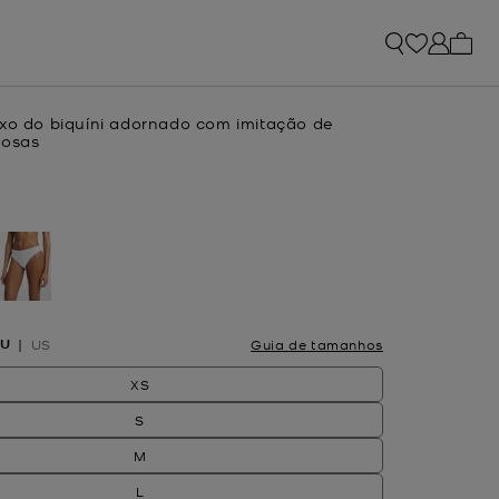
Os me
ixo do biquíni adornado com imitação de
iosas
lecionado
EU
US
Guia de tamanhos
XS
S
M
L