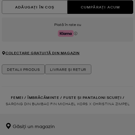
ADĂUGAȚI ÎN COȘ
CUMPĂRAȚI ACUM
Plată în rate cu
Klarna
COLECTARE GRATUITĂ DIN MAGAZIN
DETALII PRODUS
LIVRARE ȘI RETUR
FEMEI
/
ÎMBRĂCĂMINTE
/
FUSTE ȘI PANTALONI SCURȚI
/
SARONG DIN BUMBAC FIN MICHAEL KORS X CHRISTINA ZIMPEL
Găsiți un magazin