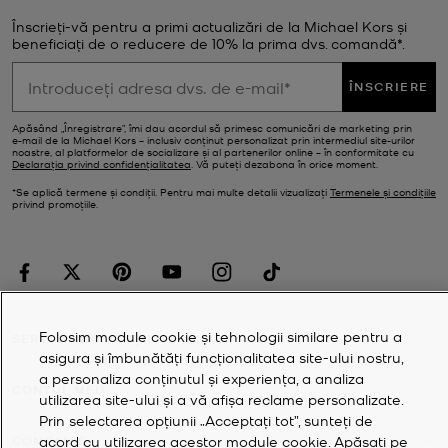
Înscrieți-vă pentru a primi actualizări de la Michael Kors și
beneficiați de o reducere de 10% la prima dvs. comandă*.
ÎNSCRIERE
Apăsând „Înregistrare”, îmi dau acordul să primesc comunicări de marketing prin
e‑mail de la Michael Kors – inclusiv conținut personalizat prin intermediul site-urilor
noastre, al platformelor de socializare și al partenerilor online – în conformitate cu
Declarația privind confidențialitatea
. Vă puteți dezabona în orice moment.
*Se aplică termene și condiții. Pentru mai multe detalii vizualizați
Termenele și condițiile
privind promoțiile.
Folosim module cookie și tehnologii similare pentru a
SERVICIUL CLIENȚII
asigura și îmbunătăți funcționalitatea site-ului nostru,
a personaliza conținutul și experiența, a analiza
CONTUL MEU
utilizarea site-ului și a vă afișa reclame personalizate.
Prin selectarea opțiunii „Acceptați tot”, sunteți de
acord cu utilizarea acestor module cookie. Apăsați pe
COMPANIE