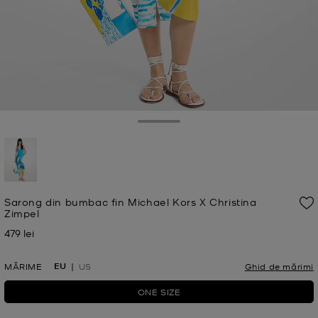
Toggle Drawer
selectat
Sarong din bumbac fin Michael Kors X Christina
Zimpel
479 lei
Acum
EU
MĂRIME
US
Ghid de mărimi
ONE SIZE