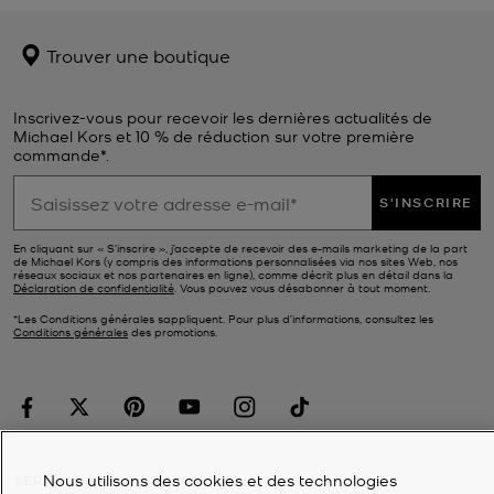
Trouver une boutique
Inscrivez-vous pour recevoir les dernières actualités de
Michael Kors et 10 % de réduction sur votre première
commande*.
S'INSCRIRE
En cliquant sur « S’inscrire », j’accepte de recevoir des e-mails marketing de la part
de Michael Kors (y compris des informations personnalisées via nos sites Web, nos
réseaux sociaux et nos partenaires en ligne), comme décrit plus en détail dans la
Déclaration de confidentialité
. Vous pouvez vous désabonner à tout moment.
*Les Conditions générales sappliquent. Pour plus d’informations, consultez les
Conditions générales
des promotions.
Nous utilisons des cookies et des technologies
SERVICE À LA CLIENTÈLE