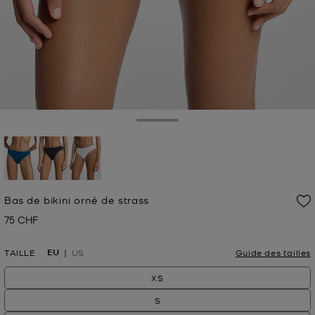
Toggle Drawer
sélectionné(s)
Bas de bikini orné de strass
75 CHF
Prix actuel
EU
TAILLE
US
Guide des tailles
XS
S