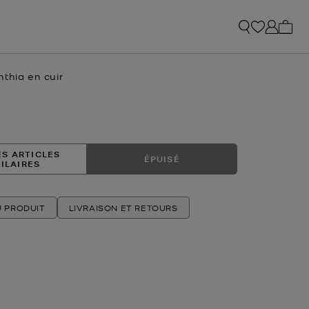
Mon p
thia en cuir
ES ARTICLES
ÉPUISÉ
MILAIRES
U PRODUIT
LIVRAISON ET RETOURS