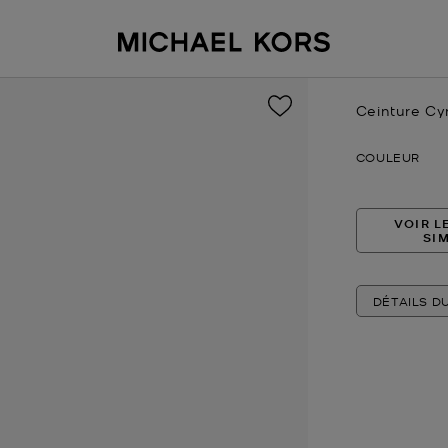
Ceinture Cyn
Prix actuel
COULEUR
VOIR L
SI
DÉTAILS D