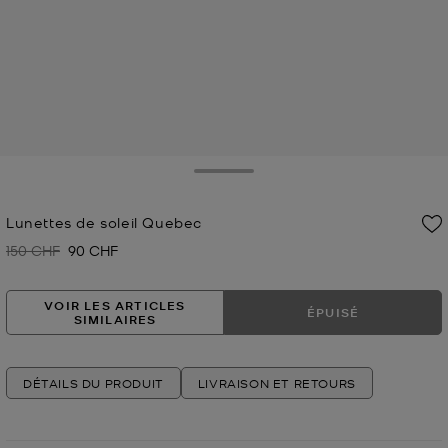
Toggle Drawer
Lunettes de soleil Quebec
150 CHF
90 CHF
Prix initial
Prix actuel
VOIR LES ARTICLES
ÉPUISÉ
SIMILAIRES
DÉTAILS DU PRODUIT
LIVRAISON ET RETOURS