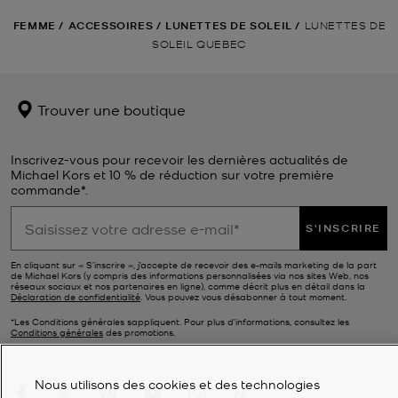
FEMME
/
ACCESSOIRES
/
LUNETTES DE SOLEIL
/
LUNETTES DE
SOLEIL QUEBEC
Trouver une boutique
Inscrivez-vous pour recevoir les dernières actualités de
Michael Kors et 10 % de réduction sur votre première
commande*.
S'INSCRIRE
En cliquant sur « S’inscrire », j’accepte de recevoir des e-mails marketing de la part
de Michael Kors (y compris des informations personnalisées via nos sites Web, nos
réseaux sociaux et nos partenaires en ligne), comme décrit plus en détail dans la
Déclaration de confidentialité
. Vous pouvez vous désabonner à tout moment.
*Les Conditions générales sappliquent. Pour plus d’informations, consultez les
Conditions générales
des promotions.
Nous utilisons des cookies et des technologies