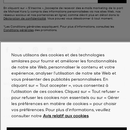
En cliquant sur « S’inscrire », j’accepte de recevoir des e-mails marketing de la part
de Michael Kors (y compris des informations personnalisées via nos sites Web, nos
réseaux sociaux et nos partenaires en ligne), comme décrit plus en détail dans la
Déclaration de confidentialité
. Vous pouvez vous désabonner à tout moment.
*Les Conditions générales sappliquent. Pour plus d’informations, consultez les
Conditions générales
des promotions.
Nous utilisons des cookies et des technologies
similaires pour fournir et améliorer les fonctionnalités
de notre site Web, personnaliser le contenu et votre
SERVICE À LA CLIENTÈLE
expérience, analyser l'utilisation de notre site Web et
vous présenter des publicités personnalisées. En
MON COMPTE
cliquant sur « Tout accepter », vous consentez à
l’utilisation de ces cookies. Cliquez sur « Tout refuser »
pour refuser les cookies non essentiels ou sur « Gérer
ENTREPRISE
les préférences en matière de cookies » pour choisir
vos préférences. Pour plus d’informations, veuillez
consulter notre
Avis relatif aux cookies
.
©
2026
Michael Kors
Déclaration de confidentialité