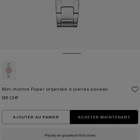
Toggle Drawer
sélectionné(s)
Mini montre Pyper argentée à pierres pavées
189 CHF
Prix actuel
AJOUTER AU PANIER
ACHETER MAINTENANT
Payez en plusieurs fois avec