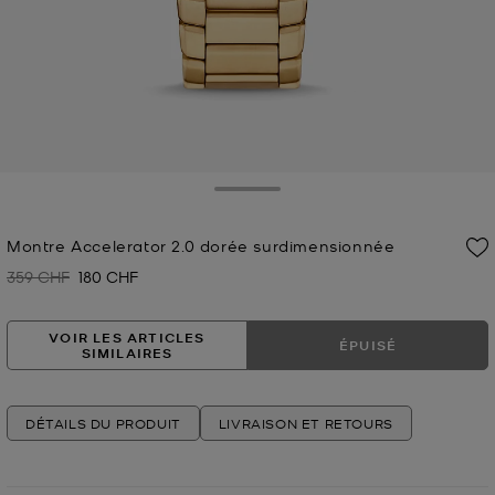
Toggle Drawer
Montre Accelerator 2.0 dorée surdimensionnée
359 CHF
180 CHF
Prix initial
Prix actuel
VOIR LES ARTICLES
ÉPUISÉ
SIMILAIRES
DÉTAILS DU PRODUIT
LIVRAISON ET RETOURS