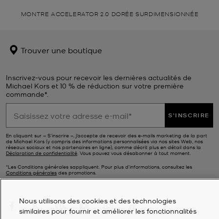
MONTRE ACCELERATOR 2.0 DORÉE SURDIMENSIONNÉE
Trouver une boutique
Inscrivez-vous pour recevoir les dernières actualités de
Michael Kors et 10 % de réduction sur votre première
commande*.
S'INSCRIRE
En cliquant sur « S’inscrire », j’accepte de recevoir des e-mails marketing de la part
de Michael Kors (y compris des informations personnalisées via nos sites Web, nos
réseaux sociaux et nos partenaires en ligne), comme décrit plus en détail dans la
Déclaration de confidentialité
. Vous pouvez vous désabonner à tout moment.
*Les Conditions générales sappliquent. Pour plus d’informations, consultez les
Conditions générales
des promotions.
Nous utilisons des cookies et des technologies
similaires pour fournir et améliorer les fonctionnalités