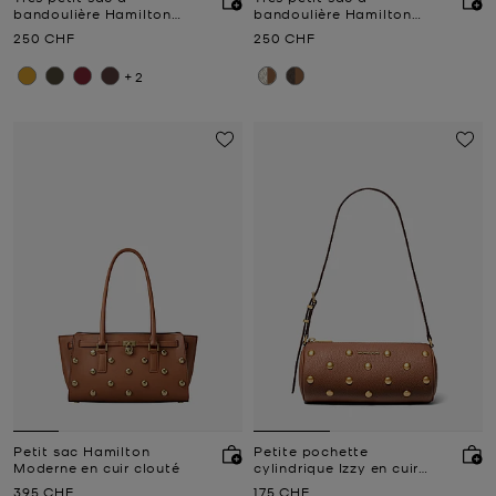
bandoulière Hamilton
bandoulière Hamilton
Moderne en cuir
Moderne avec logo
Prix actuel
Prix actuel
250 CHF
250 CHF
Signature
+2
Petit sac Hamilton
Petite pochette
Moderne en cuir clouté
cylindrique Izzy en cuir
grainé clouté
Prix actuel
Prix actuel
395 CHF
175 CHF