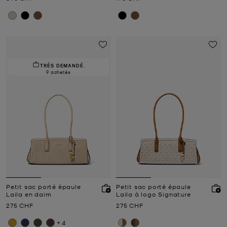
TRÈS DEMANDÉ.
9 achetés
Petit sac porté épaule
Petit sac porté épaule
Laila en daim
Laila à logo Signature
Prix actuel
Prix actuel
275 CHF
275 CHF
+4