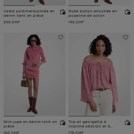
Veste surdimensionnée en
Robe ballon smockée en
denim teint en pièce
popeline de coton
Prix actuel
Prix actuel
295 CHF
195 CHF
Mini-jupe en denim teint en
Top en georgette à
pièce
imprimé abstrait et à
épaules dénudées
Prix actuel
Prix actuel
150 CHF
175 CHF