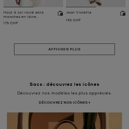
Haut à col roulé sans
Jean Violette
manches en laine
Prix actuel
195 CHF
mélangée
Prix actuel
175 CHF
AFFICHER PLUS
Sacs : découvrez les icônes
Découvrez nos modèles les plus appréciés.
DÉCOUVREZ NOS ICÔNES