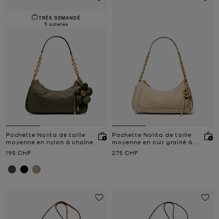
TRÈS DEMANDÉ.
5 achetés
Pochette Nolita de taille
Pochette Nolita de taille
moyenne en nylon à chaîne
moyenne en cuir grainé à
chaîne
Prix actuel
Prix actuel
195 CHF
275 CHF