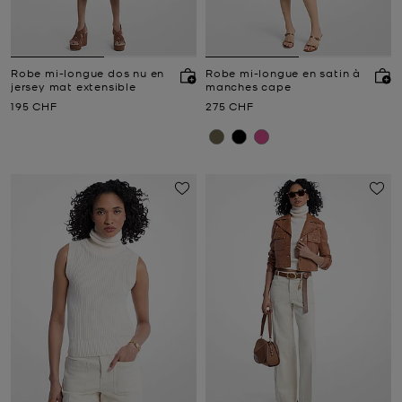
Robe mi-longue dos nu en
Robe mi-longue en satin à
jersey mat extensible
manches cape
Prix actuel
Prix actuel
195 CHF
275 CHF