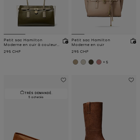
Petit sac Hamilton
Petit sac Hamilton
Moderne en cuir à couleurs
Moderne en cuir
contrastées
Prix actuel
Prix actuel
295 CHF
295 CHF
+5
TRÈS DEMANDÉ.
5 achetés