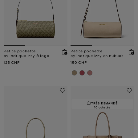
Petite pochette
Petite pochette
cylindrique Izzy à logo
cylindrique Izzy en nubuck
Signature
Prix actuel
Prix actuel
125 CHF
150 CHF
TRÈS DEMANDÉ.
10 achetés