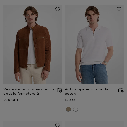
Veste de motard en daim à
Polo zippé en maille de
double fermeture à
coton
glissière
Prix actuel
Prix actuel
700 CHF
150 CHF