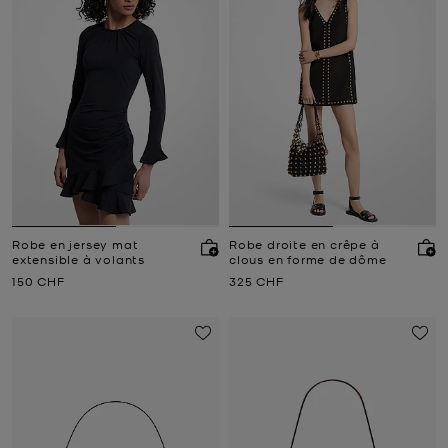
Robe en jersey mat
Robe droite en crêpe à
extensible à volants
clous en forme de dôme
Prix actuel
Prix actuel
150 CHF
325 CHF