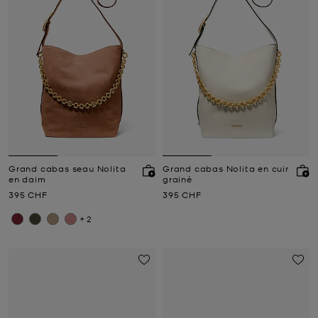
Grand cabas seau Nolita
Grand cabas Nolita en cuir
en daim
grainé
Prix actuel
Prix actuel
395 CHF
395 CHF
+2