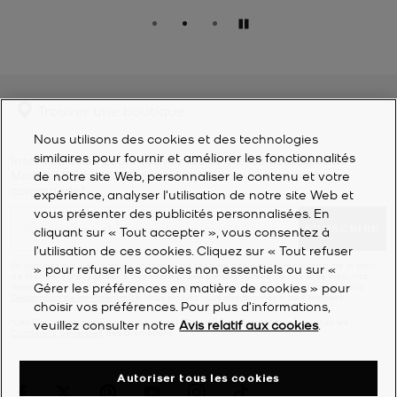
Pause
Trouver une boutique
Nous utilisons des cookies et des technologies
similaires pour fournir et améliorer les fonctionnalités
Inscrivez-vous pour recevoir les dernières actualités de
Michael Kors et 10 % de réduction sur votre première
de notre site Web, personnaliser le contenu et votre
commande*.
expérience, analyser l'utilisation de notre site Web et
vous présenter des publicités personnalisées. En
S'INSCRIRE
cliquant sur « Tout accepter », vous consentez à
l’utilisation de ces cookies. Cliquez sur « Tout refuser
En cliquant sur « S’inscrire », j’accepte de recevoir des e-mails marketing de la part
» pour refuser les cookies non essentiels ou sur «
de Michael Kors (y compris des informations personnalisées via nos sites Web, nos
Gérer les préférences en matière de cookies » pour
réseaux sociaux et nos partenaires en ligne), comme décrit plus en détail dans la
Déclaration de confidentialité
. Vous pouvez vous désabonner à tout moment.
choisir vos préférences. Pour plus d’informations,
*Les Conditions générales sappliquent. Pour plus d’informations, consultez les
veuillez consulter notre
Avis relatif aux cookies
.
Conditions générales
des promotions.
Autoriser tous les cookies