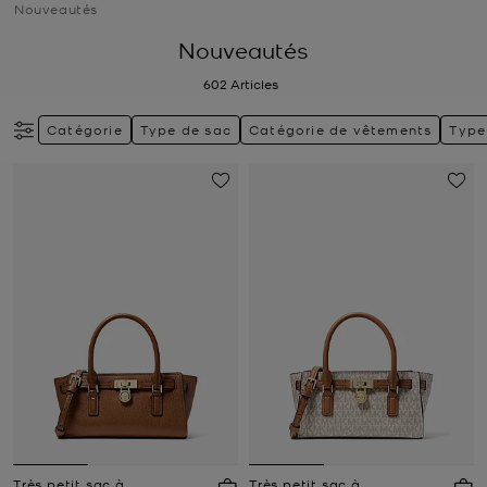
Nouveautés
Nouveautés
602
Articles
Catégorie
Type de sac
Catégorie de vêtements
Type
Très petit sac à
Très petit sac à