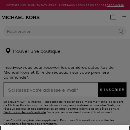
OBTENEZ -15% SUPPLÉMENTAIRES SUR CERTAINS ARTICLES EN SOLDE |
DÉCOUVRIR
Mon pani
Rechercher
Trouver une boutique
Inscrivez-vous pour recevoir les dernières actualités de
Michael Kors et 10 % de réduction sur votre première
commande*.
S'INSCRIRE
En cliquant sur « S’inscrire », j’accepte de recevoir des e-mails marketing de la part
de Michael Kors (y compris des informations personnalisées via nos sites Web, nos
réseaux sociaux et nos partenaires en ligne), comme décrit plus en détail dans la
Déclaration de confidentialité
. Vous pouvez vous désabonner à tout moment.
*Les Conditions générales sappliquent. Pour plus d’informations, consultez les
Conditions générales
des promotions.