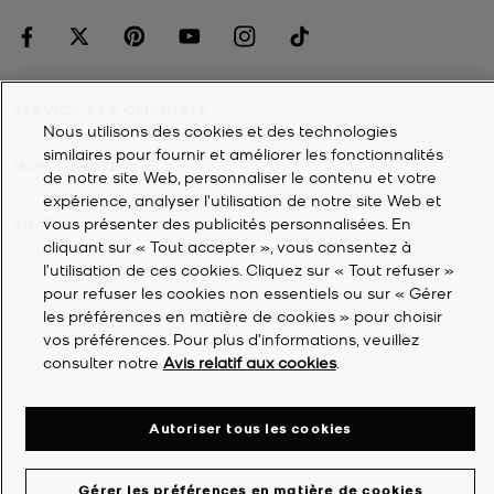
SERVICE À LA CLIENTÈLE
Nous utilisons des cookies et des technologies
similaires pour fournir et améliorer les fonctionnalités
MON COMPTE
de notre site Web, personnaliser le contenu et votre
expérience, analyser l'utilisation de notre site Web et
vous présenter des publicités personnalisées. En
ENTREPRISE
cliquant sur « Tout accepter », vous consentez à
l’utilisation de ces cookies. Cliquez sur « Tout refuser »
pour refuser les cookies non essentiels ou sur « Gérer
©
2026
Michael Kors
les préférences en matière de cookies » pour choisir
Déclaration de confidentialité
vos préférences. Pour plus d’informations, veuillez
consulter notre
Avis relatif aux cookies
.
Conditions générales
Avis relatif aux cookies
Autoriser tous les cookies
Énoncé d'accessibilité
Gérer les préférences en matière de cookies