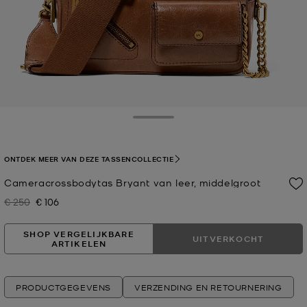
Toggle Drawer
ONTDEK MEER VAN DEZE TASSENCOLLECTIE
Cameracrossbodytas Bryant van leer, middelgroot
€ 250
€ 106
Was
Nu
SHOP VERGELIJKBARE
UITVERKOCHT
ARTIKELEN
PRODUCTGEGEVENS
VERZENDING EN RETOURNERING