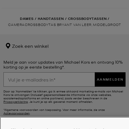
DAMES
/
HANDTASSEN
/
CROSSBODYTASSEN
/
CAMERACROSSBODYTAS BRYANT VAN LEER, MIDDELGROOT
Zoek een winkel
Meld je aan voor updates van Michael Kors en ontvang 10%
korting op je eerste bestelling*.
AANMELDEN
Door op ‘Aanmelden’ te klikken, ga ik ermee akkoord marketing-e-mails van Michael
Kors te ontvangen (inclusief gepersonaliseerde informatie via onze websites,
socialemediaplatforms en online partners), zoals verder beschreven in de
Privacyverklaring
. Je kunt je op elk gewenst moment afmelden.
*Algemene voorwaarden van toepassing. Voor meer informatie, zie onze
Actievoorwaarden
.