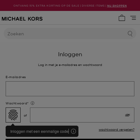
ONTVANG 15% EXTRA KORTING OP DE SALE | DIVERSE ITEMS |
NU SHOPPEN
Mijn win
Zoeken
Michael Kors
Inloggen
Log in met je e-mailadres en wachtwoord
E-mailadres
Wachtwoord
*
Onthoud mij
wachtwoord vergeten?