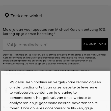
Zoek een winkel
Meld je aan voor updates van Michael Kors en ontvang 10%
korting op je eerste bestelling*.
AANMELDEN
Door op ‘Aanmelden’ te klikken, ga ik ermee akkoord marketing-e-mails van Michael
Kors te ontvangen (inclusief gepersonaliseerde informatie via onze websites,
socialemediaplatforms en online partners), zoals verder beschreven in de
Privacyverklaring
. Je kunt je op elk gewenst moment afmelden.
*Algemene voorwaarden van toepassing. Voor meer informatie, zie onze
Actievoorwaarden
.
Wij gebruiken cookies en vergelijkbare technologieën
om de functionaliteit van onze website te leveren en
te verbeteren, content en je ervaring te
personaliseren, het gebruik van onze website te
analyseren en je gepersonaliseerde advertenties te
KLANTENSERVICE
tonen. Door op 'Alles accepteren' te klikken, ga je