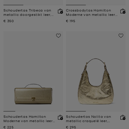
Schoudertas Tribeca van
Crossbodytas Hamilton
metallic doorgestikt leer,
Moderne van metallic leer,
groot
aanpasbaar en extra klein
Nu
Nu
€ 350
€ 195
Schoudertas Hamilton
Schoudertas Nolita van
Moderne van metallic leer,
metallic craquelé leer,
aanpasbaar en
klein hobomodel
Nu
Nu
€ 225
€ 295