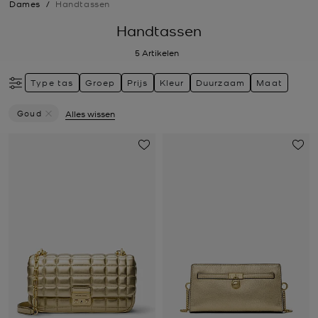
Dames
/
Handtassen
Handtassen
5
Artikelen
Type tas
Groep
Prijs
Kleur
Duurzaam
Maat
Goud
Alles wissen
Verwijder Filter Momenteel Verfijnd Op Kleur: Goud