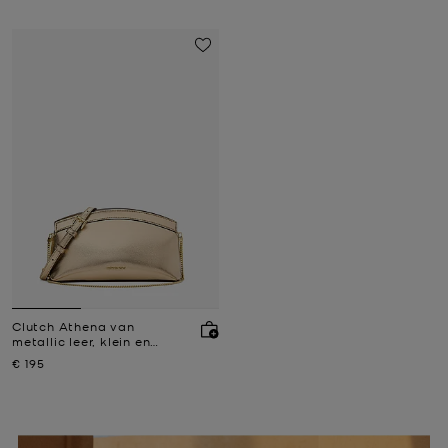
middelgroot
Clutch Athena van
metallic leer, klein en
aanpasbaar
Nu
€ 195