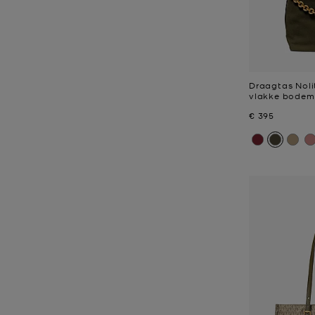
Draagtas Noli
vlakke bodem,
Nu
€ 395