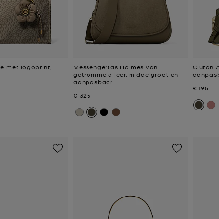
e met logoprint,
Messengertas Holmes van
Clutch A
getrommeld leer, middelgroot en
aanpas
aanpasbaar
Nu
€ 195
Nu
€ 325