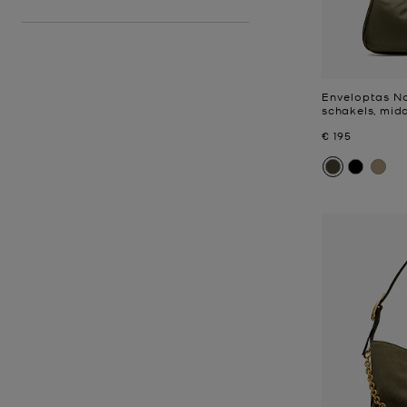
Enveloptas No
schakels, mid
Nu
€ 195