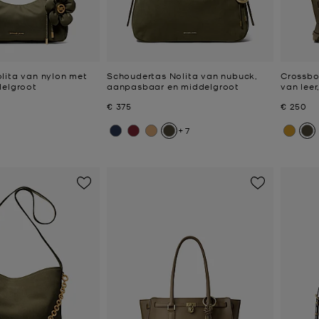
lita van nylon met
Schoudertas Nolita van nubuck,
Crossbo
delgroot
aanpasbaar en middelgroot
van leer
Nu
Nu
€ 375
€ 250
+7