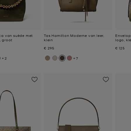
ta van suède met
Tas Hamilton Moderne van leer,
Envelop
 groot
klein
logo, kl
Nu
Nu
€ 295
€ 125
+2
+7