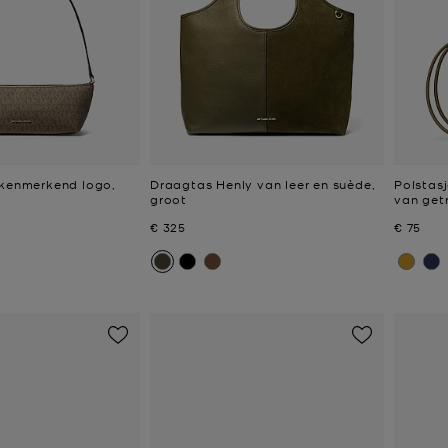
 kenmerkend logo,
Draagtas Henly van leer en suède,
Polstas
groot
van getr
Nu
Nu
€ 325
€ 75