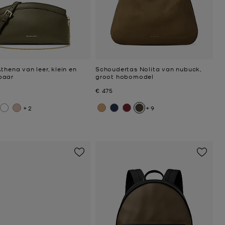
thena van leer, klein en
Schoudertas Nolita van nubuck,
baar
groot hobomodel
Nu
€ 475
+2
+9