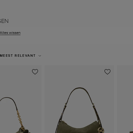
SEN
er filter Momenteel verfijnd op Kleur: Groen
Alles wissen
MEEST RELEVANT