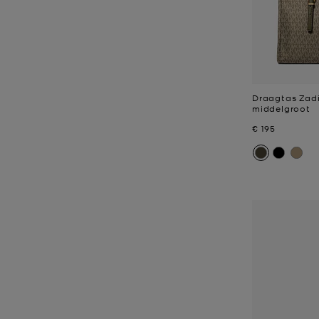
Draagtas Zadi
middelgroot
Nu
€ 195