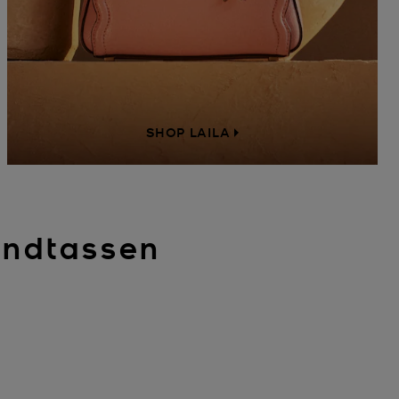
SHOP LAILA
andtassen