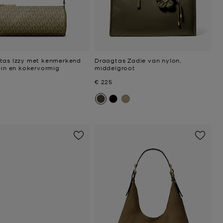
tas Izzy met kenmerkend
Draagtas Zadie van nylon,
ein en kokervormig
middelgroot
Nu
€ 225