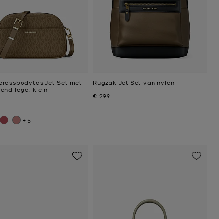
rossbodytas Jet Set met
Rugzak Jet Set van nylon
end logo, klein
Nu
€ 299
+5