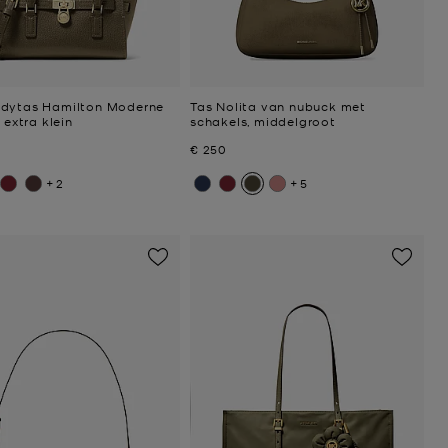
dytas Hamilton Moderne
Tas Nolita van nubuck met
, extra klein
schakels, middelgroot
Nu
€ 250
+2
+5