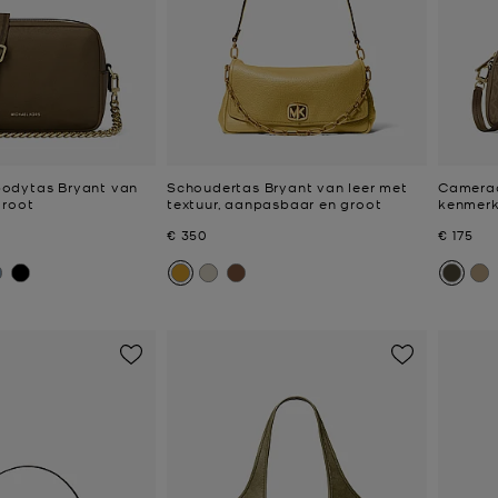
odytas Bryant van
Schoudertas Bryant van leer met
Camerac
groot
textuur, aanpasbaar en groot
kenmerk
Nu
Nu
€ 350
€ 175