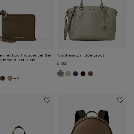
je met kaarthouder Jet Set
Tas Sienna, middelgroot
ommeld leer, klein
Nu
€ 350
+9