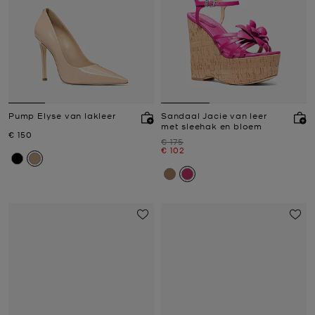
Pump Elyse van lakleer
Sandaal Jacie van leer
met sleehak en bloem
Nu
€ 150
Was
€ 175
Nu
€ 102