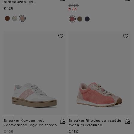
plateauzool en
Was
€ 150
kenmerkend logo
Nu
€ 125
Nu
€ 63
Sneaker Kaycee met
Sneaker Rhodes van suède
kenmerkend logo en streep
met kleurvlakken
Was
Nu
€ 125
€ 150