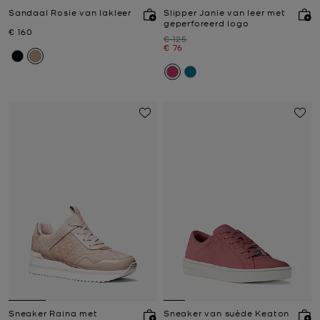
Sandaal Rosie van lakleer
Slipper Janie van leer met
geperforeerd logo
Nu
€ 160
Was
€ 125
Nu
€ 76
Sneaker Raina met
Sneaker van suède Keaton