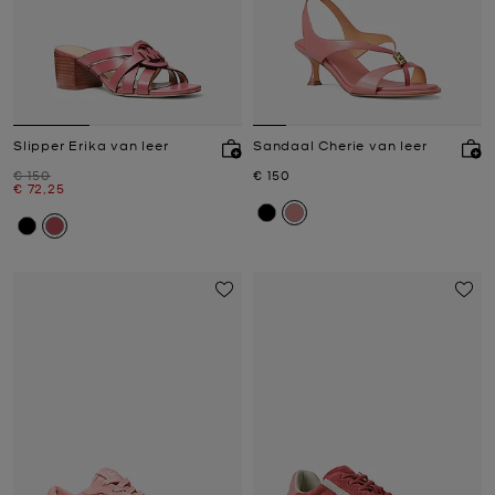
Slipper Erika van leer
Sandaal Cherie van leer
Was
Nu
€ 150
€ 150
Nu
€ 72,25