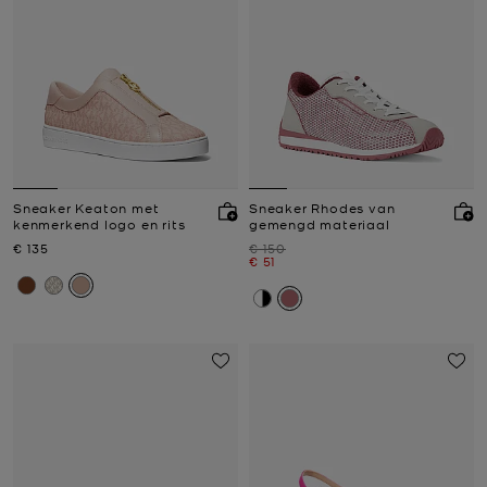
Sneaker Keaton met
Sneaker Rhodes van
kenmerkend logo en rits
gemengd materiaal
Nu
Was
€ 135
€ 150
Nu
€ 51