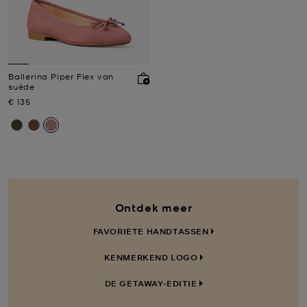
Ballerina Piper Flex van
suède
Nu
€ 135
Ontdek meer
FAVORIETE HANDTASSEN
KENMERKEND LOGO
DE GETAWAY-EDITIE