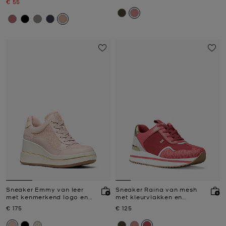
Nu
€ 55
Sneaker Emmy van leer
Sneaker Raina van mesh
met kenmerkend logo en
met kleurvlakken en
sleehak
kenmerkend logo
Nu
Nu
€ 175
€ 125