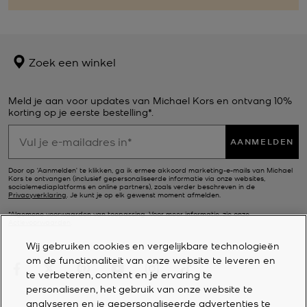
Zoek een winkel
Meld je aan voor updates van Michael Kors en ontvang 10%
korting op je eerste bestelling*.
AANMELDEN
Door op ‘Aanmelden’ te klikken, ga ik ermee akkoord marketing-e-mails van Michael
Kors te ontvangen (inclusief gepersonaliseerde informatie via onze websites,
socialemediaplatforms en online partners), zoals verder beschreven in de
Privacyverklaring
. Je kunt je op elk gewenst moment afmelden.
*Algemene voorwaarden van toepassing. Voor meer informatie, zie onze
Actievoorwaarden
.
Wij gebruiken cookies en vergelijkbare technologieën
om de functionaliteit van onze website te leveren en
te verbeteren, content en je ervaring te
personaliseren, het gebruik van onze website te
analyseren en je gepersonaliseerde advertenties te