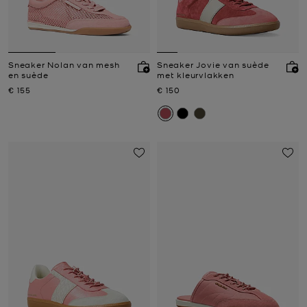
Sneaker Nolan van mesh
Sneaker Jovie van suède
en suède
met kleurvlakken
Nu
Nu
€ 155
€ 150