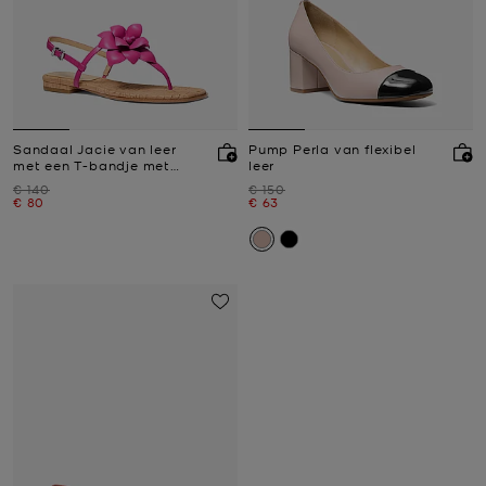
Sandaal Jacie van leer
Pump Perla van flexibel
met een T-bandje met
leer
bloem
Was
Was
€ 140
€ 150
Nu
Nu
€ 80
€ 63