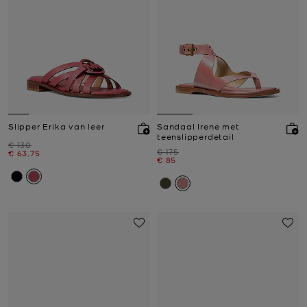
Slipper Erika van leer
Sandaal Irene met
teenslipperdetail
Was
€ 130
Was
€ 175
Nu
€ 63,75
Nu
€ 85