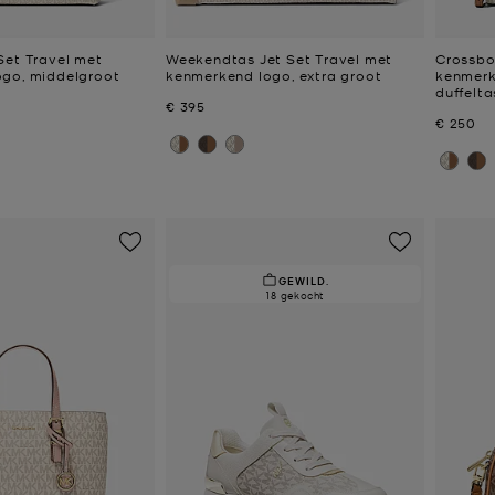
Set Travel met
Weekendtas Jet Set Travel met
Crossbo
go, middelgroot
kenmerkend logo, extra groot
kenmerke
duffelt
Nu
€ 395
Nu
€ 250
GEWILD.
18 gekocht