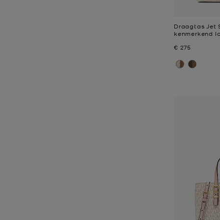
Draagtas Jet 
kenmerkend lo
Nu
€ 275