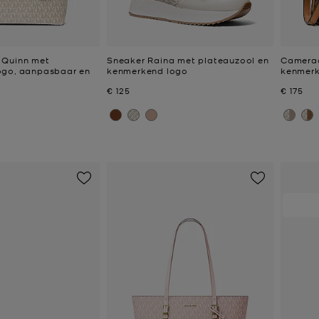
 Quinn met
Sneaker Raina met plateauzool en
Camerac
ogo, aanpasbaar en
kenmerkend logo
kenmerk
Nu
Nu
€ 125
€ 175