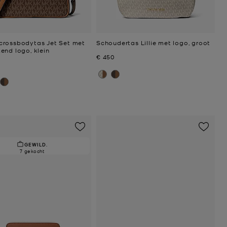
rossbodytas Jet Set met
Schoudertas Lillie met logo, groot
end logo, klein
Nu
€ 450
GEWILD.
7 gekocht