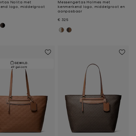
rtas Nolita met
Messengertas Holmes met
end logo, middelgroot
kenmerkend logo, middelgroot en
aanpasbaar
Nu
€ 325
GEWILD.
49 gekocht