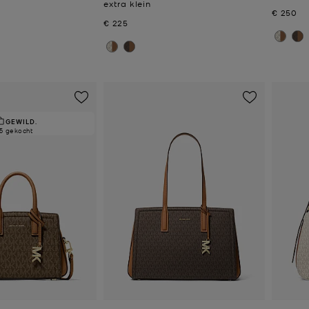
extra klein
Nu
€ 250
Nu
€ 225
GEWILD.
5 gekocht