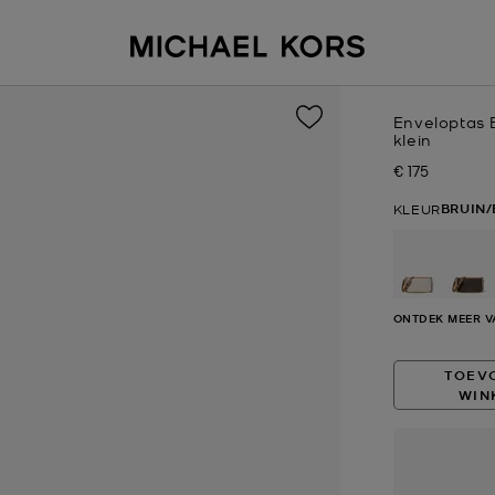
Enveloptas 
klein
€ 175
Nu
BRUIN/
KLEUR
ge
ONTDEK MEER V
TOEV
WIN