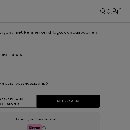
Mijn 
Bryant met kenmerkend logo, aanpasbaar en
EIKELBRUIN
selecteerd
AN DEZE TASSENCOLLECTIE
OEGEN AAN
NU KOPEN
KELMAND
In termijnen betalen met
Klarna