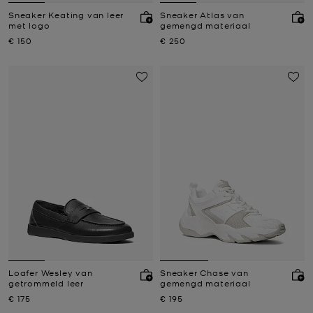
Sneaker Keating van leer
Sneaker Atlas van
met logo
gemengd materiaal
Nu
Nu
€ 150
€ 250
Loafer Wesley van
Sneaker Chase van
getrommeld leer
gemengd materiaal
Nu
Nu
€ 175
€ 195