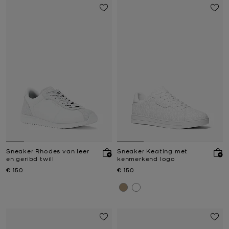
Sneaker Rhodes van leer
Sneaker Keating met
en geribd twill
kenmerkend logo
Nu
Nu
€ 150
€ 150