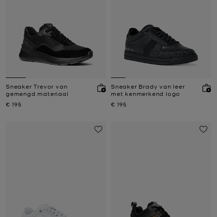
Sneaker Trevor van
Sneaker Brady van leer
gemengd materiaal
met kenmerkend logo
Nu
Nu
€ 195
€ 195