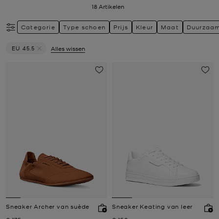
18
Artikelen
Categorie
Type schoen
Prijs
Kleur
Maat
Duurzaa
EU 45.5
Alles wissen
Verwijder filter Momenteel verfijnd op Maat: EU 45.5
Sneaker Archer van suède
Sneaker Keating van leer