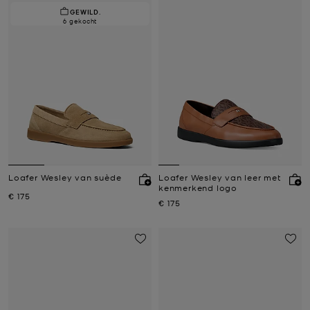
GEWILD.
6 gekocht
Loafer Wesley van suède
Loafer Wesley van leer met
kenmerkend logo
Nu
€ 175
Nu
€ 175