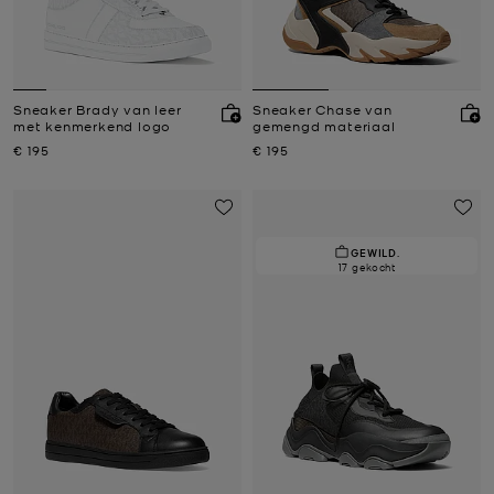
Sneaker Brady van leer
Sneaker Chase van
met kenmerkend logo
gemengd materiaal
Nu
Nu
€ 195
€ 195
GEWILD.
17 gekocht