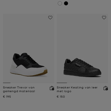
Sneaker Trevor van
Sneaker Keating van leer
gemengd materiaal
met logo
Nu
Nu
€ 195
€ 150