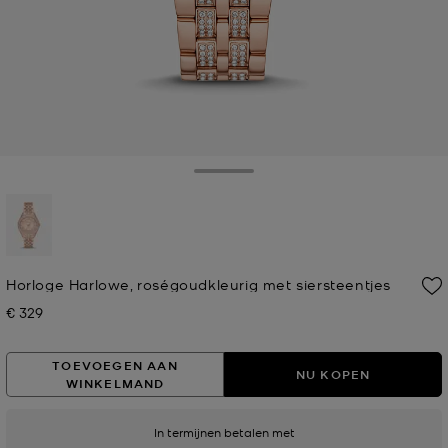
Toggle Drawer
geselecteerd
Horloge Harlowe, roségoudkleurig met siersteentjes
€ 329
Nu
TOEVOEGEN AAN
NU KOPEN
WINKELMAND
In termijnen betalen met