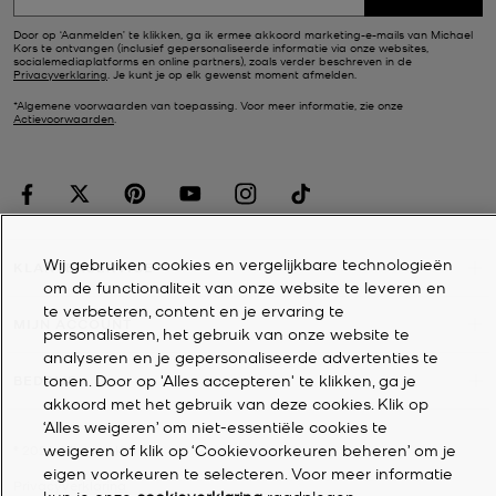
Door op ‘Aanmelden’ te klikken, ga ik ermee akkoord marketing-e-mails van Michael
Kors te ontvangen (inclusief gepersonaliseerde informatie via onze websites,
socialemediaplatforms en online partners), zoals verder beschreven in de
Privacyverklaring
. Je kunt je op elk gewenst moment afmelden.
*Algemene voorwaarden van toepassing. Voor meer informatie, zie onze
Actievoorwaarden
.
Wij gebruiken cookies en vergelijkbare technologieën
KLANTENSERVICE
om de functionaliteit van onze website te leveren en
te verbeteren, content en je ervaring te
MIJN ACCOUNT
personaliseren, het gebruik van onze website te
analyseren en je gepersonaliseerde advertenties te
tonen. Door op 'Alles accepteren' te klikken, ga je
BEDRIJF
akkoord met het gebruik van deze cookies. Klik op
‘Alles weigeren’ om niet-essentiële cookies te
weigeren of klik op ‘Cookievoorkeuren beheren’ om je
©
2026
Michael Kors
eigen voorkeuren te selecteren. Voor meer informatie
Privacyverklaring