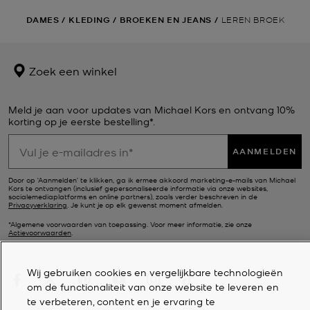
DAMES
/
KLEDING
/
BROEKEN EN JEANS
/
LEREN BROEK
Zoek een winkel
Meld je aan voor updates van Michael Kors en ontvang 10%
korting op je eerste bestelling*.
AANMELDEN
Door op ‘Aanmelden’ te klikken, ga ik ermee akkoord marketing-e-mails van Michael
Kors te ontvangen (inclusief gepersonaliseerde informatie via onze websites,
socialemediaplatforms en online partners), zoals verder beschreven in de
Privacyverklaring
. Je kunt je op elk gewenst moment afmelden.
*Algemene voorwaarden van toepassing. Voor meer informatie, zie onze
Actievoorwaarden
.
Wij gebruiken cookies en vergelijkbare technologieën
om de functionaliteit van onze website te leveren en
te verbeteren, content en je ervaring te