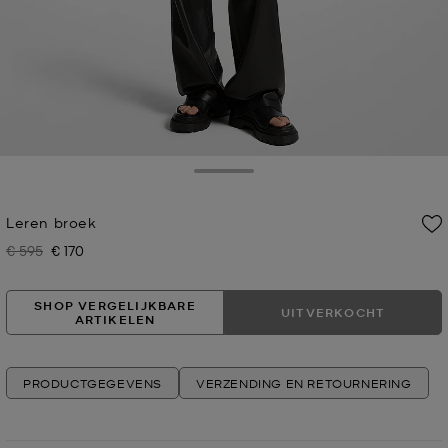
Toggle Drawer
Leren broek
€ 595
€ 170
Was
Nu
SHOP VERGELIJKBARE
UITVERKOCHT
ARTIKELEN
PRODUCTGEGEVENS
VERZENDING EN RETOURNERING